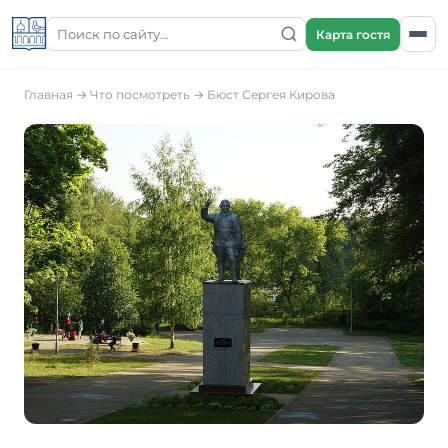
Карта гостя
Главная
→
Что посмотреть
→
Бюст Сергея Кирова