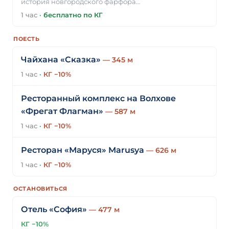
история новгородского фарфора…
1 час
·
бесплатно по КГ
ПОЕСТЬ
Чайхана «Сказка»
— 345 м
1 час
·
КГ −10%
Ресторанный комплекс на Волхове
«Фрегат Флагман»
— 587 м
1 час
·
КГ −10%
Ресторан «Маруся» Marusya
— 626 м
1 час
·
КГ −10%
ОСТАНОВИТЬСЯ
Отель «София»
— 477 м
КГ −10%