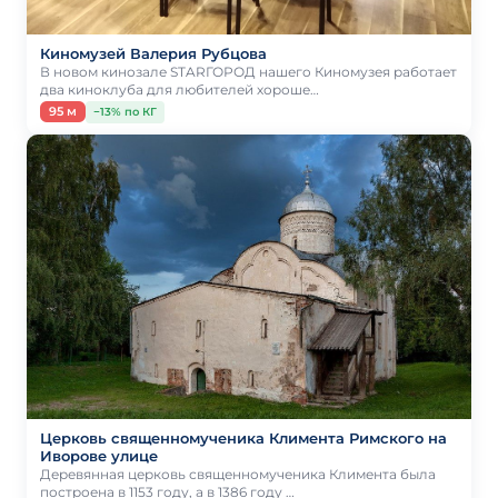
Киномузей Валерия Рубцова
В новом кинозале STARГОРОД нашего Киномузея работает
два киноклуба для любителей хороше…
95 м
−13% по КГ
Церковь священномученика Климента Римского на
Иворове улице
Деревянная церковь священномученика Климента была
построена в 1153 году, а в 1386 году …