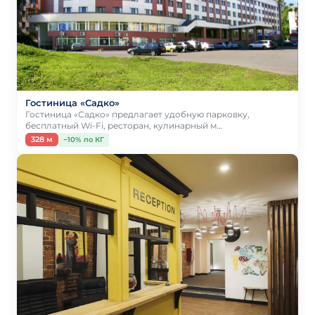
Гостиница «Садко»
Гостиница «Садко» предлагает удобную парковку,
бесплатный Wi-Fi, ресторан, кулинарный м…
328 м
−10% по КГ