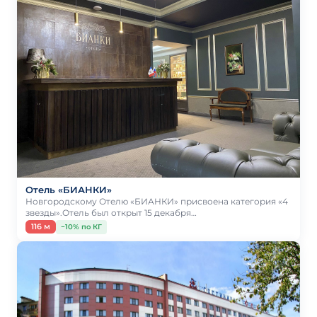
Отель «БИАНКИ»
Новгородскому Отелю «БИАНКИ» присвоена категория «4
звезды».Отель был открыт 15 декабря…
116 м
−10% по КГ