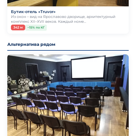
Бутик-отель «Truvor»
Из окон – вид на Ярославово дворище, архитектурный
комплекс XII–XVII веков. Каждый номе…
342 м
−15% по КГ
Альтернатива рядом