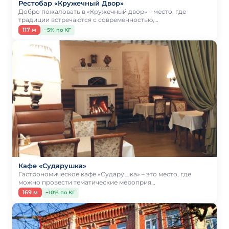
Рестобар «Кружечный Двор»
Добро пожаловать в «Кружечный двор» – место, где
традиции встречаются с современностью,…
117 м
−5% по КГ
Кафе «Сударушка»
Гастрономическое кафе «Сударушка» – это место, где
можно провести тематические мероприя…
169 м
−10% по КГ