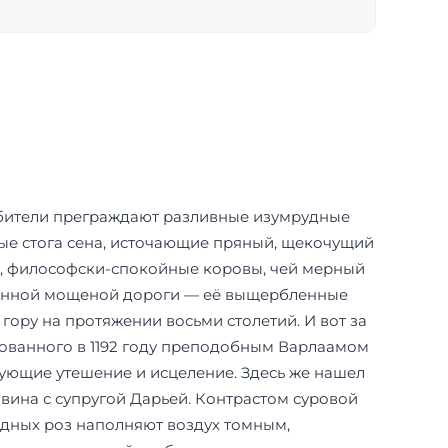
к обители преграждают разливные изумрудные
ные стога сена, источающие пряный, щекочущий
ые, философски-спокойные коровы, чей мерный
аринной мощеной дороги — её выщербленные
ору на протяжении восьми столетий. И вот за
ованного в 1192 году преподобным Варлаамом
ующие утешение и исцеление. Здесь же нашел
вина с супругой Дарьей. Контрастом суровой
одных роз наполняют воздух томным,