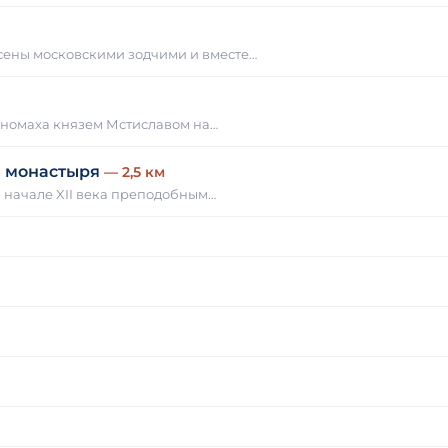
сены московскими зодчими и вместе…
ономаха князем Мстиславом на…
а монастыря
— 2,5 км
 начале XII века преподобным…