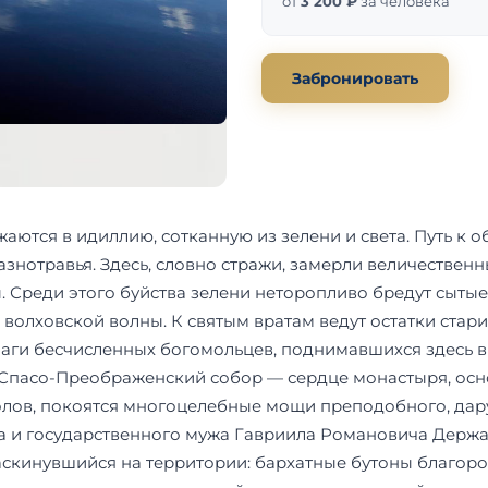
от
3 200 ₽
за человека
Забронировать
жаются в идиллию, сотканную из зелени и света. Путь 
нотравья. Здесь, словно стражи, замерли величествен
ы. Среди этого буйства зелени неторопливо бредут сыт
м волховской волны. К святым вратам ведут остатки ст
аги бесчисленных богомольцев, поднимавшихся здесь в г
Спасо-Преображенский собор — сердце монастыря, осн
олов, покоятся многоцелебные мощи преподобного, дар
а и государственного мужа Гавриила Романовича Держа
аскинувшийся на территории: бархатные бутоны благор