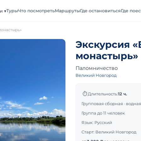
Туры
Что посмотреть
Маршруты
Где остановиться
Где поес
и ▾
монастырь»
Экскурсия «
монастырь»
Паломничество
Великий Новгород
⏱
Длительность:
12 ч.
Групповая сборная · водна
Группа до 11 человек
Язык: Русский
Старт: Великий Новгород