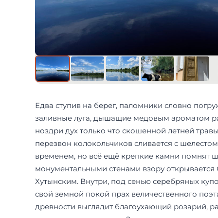
Едва ступив на берег, паломники словно погру
заливные луга, дышащие медовым ароматом раз
ноздри дух только что скошенной летней трав
перезвон колокольчиков сливается с шелесто
временем, но всё ещё крепкие камни помнят ш
монументальными стенами взору открывается 
Хутынским. Внутри, под сенью серебряных куп
свой земной покой прах величественного поэт
древности выглядит благоухающий розарий, р