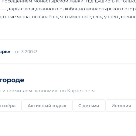
посещением монастырской лавки, где душистый, только 
м — дары с возделанного с любовью монастырского огор
атные яства, осознаёшь, что именно здесь, у стен древне
ырь»
от 3 200 ₽
городе
 и посчитаем экономию по Карте гостя
 озёра
Активный отдых
С детьми
История