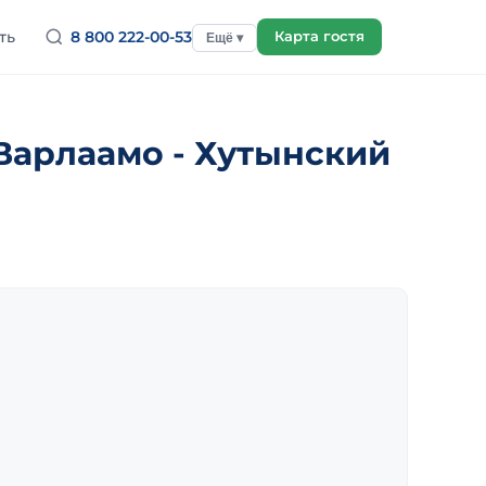
ть
8 800 222-00-53
Карта гостя
Ещё ▾
Варлаамо - Хутынский
я