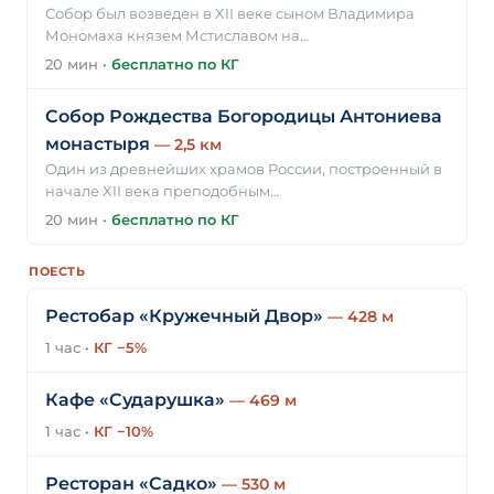
Собор был возведен в XII веке сыном Владимира
Мономаха князем Мстиславом на…
20 мин
·
бесплатно по КГ
Собор Рождества Богородицы Антониева
монастыря
— 2,5 км
Один из древнейших храмов России, построенный в
начале XII века преподобным…
20 мин
·
бесплатно по КГ
ПОЕСТЬ
Рестобар «Кружечный Двор»
— 428 м
1 час
·
КГ −5%
Кафе «Сударушка»
— 469 м
1 час
·
КГ −10%
Ресторан «Садко»
— 530 м