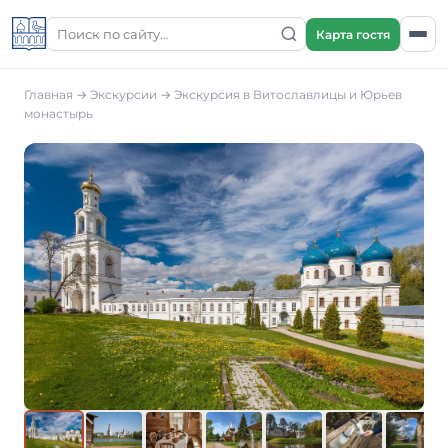
Карта гостя
Главная
→
Экскурсии
→ Экскурсия в Витославлицы и Юрьев
монастырь