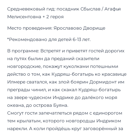
Средневековый гид: посадник Сбыслав / Агафья
Мелисентовна + 2 героя
Место проведения: Ярославово Дворище
*Рекомендовано для детей 6-13 лет.
В программе: Встретят и приветят гостей дорогих
на путях былин да преданий сказители
новгородские, покажут куколками потешными
действо о том, как Кудряш-богатырь ко красавице
Илмере сватался, как злой боярин Дормидонт им
преграды чинил, и как скакал Кудряш-богатырь
на звере чудесном Индрике до далёкого моря
океана, до острова Буяна.
Смогут гости запечатлеться рядом с единорогом
тем крылатым, которого новгородцы Индриком
нарекли. А коли пройдёшь круг заговорённый за