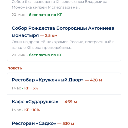
Собор был возведен в XII веке сыном Владимира
Мономаха князем Мстиславом на…
20 мин
·
бесплатно по КГ
Собор Рождества Богородицы Антониева
монастыря
— 2,5 км
Один из древнейших храмов России, построенный в
начале XII века преподобным…
20 мин
·
бесплатно по КГ
ПОЕСТЬ
Рестобар «Кружечный Двор»
— 428 м
1 час
·
КГ −5%
Кафе «Сударушка»
— 469 м
1 час
·
КГ −10%
Ресторан «Садко»
— 530 м