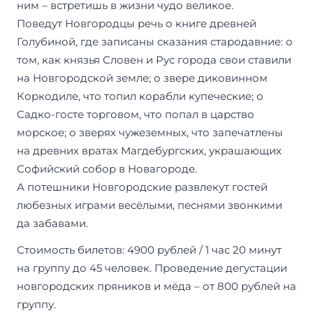
ним – встретишь в жизни чудо великое.
Поведут Новгородцы речь о книге древней
Голубиной, где записаны сказания стародавние: о
том, как князья Словен и Рус города свои ставили
на Новгородской земле; о звере диковинном
Коркодиле, что топил корабли купеческие; о
Садко-госте торговом, что попал в царство
морское; о зверях чужеземных, что запечатлены
на древних вратах Магдебургских, украшающих
Софийский собор в Новагороде.
А потешники Новгородские развлекут гостей
любезных играми весёлыми, песнями звонкими
да забавами.
Стоимость билетов: 4900 рублей / 1 час 20 минут
на группу до 45 человек. Проведение дегустации
новгородских пряников и мёда – от 800 рублей на
группу.