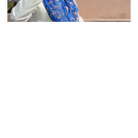
Иммерсивная экскурсия «Ганзейские дни в
Великом Новгороде»
5 ч. · от 1000 ₽
Частые вопросы
Как забронировать?
Можно ли отменить бронирование?
Что взять с собой?