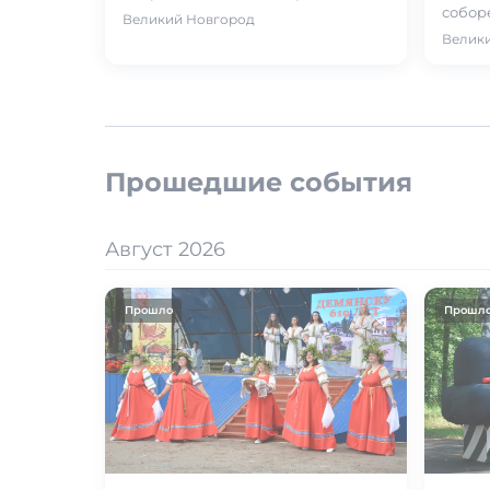
праздникам: дню Флора и Лавра
соборе
Великий Новгород
(покровителей лошадей) и
конце
Велик
Семенов…
венец
Прошедшие события
Август 2026
Прошло
Прошл