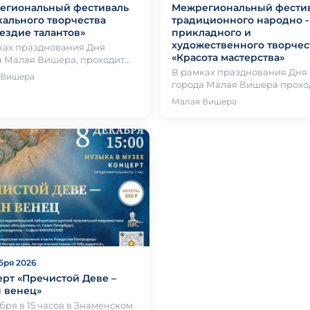
егиональный фестиваль
Межрегиональный фести
ального творчества
традиционного народно -
ездие талантов»
прикладного и
художественного творчес
ках празднования Дня
«Красота мастерства»
а Малая Вишера, проходит
гиональный фестиваль
В рамках празднования Дня
 Вишера
ального творчества
города Малая Вишера прохо
ездие та…
традиционный фестиваль
Малая Вишера
традиционного народно -
прикладного и худ…
бря 2026
рт «Пречистой Деве –
 венец»
бря в 15 часов в Знаменском