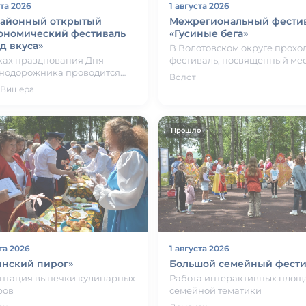
ста 2026
1 августа 2026
айонный открытый
Межрегиональный фести
ономический фестиваль
«Гусиные бега»
д вкуса»
В Волотовском округе прохо
ках празднования Дня
фестиваль, посвященный ме
нодорожника проводится
традиции разведения гусей,
Волот
йонный открытый
которых в начале XX века от
 Вишера
ономический фестиваль
 вкуса». Фе…
о
Прошло
та 2026
1 августа 2026
янский пирог»
Большой семейный фести
нтация выпечки кулинарных
Работа интерактивных площ
ров
семейной тематики