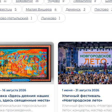
а
Боровичи
Чудово
Любытино
Ши
17
14
9
9
рестцы
Малая Вишера
Демянск
Пестово
5
4
3
сово-Нетыльский
Лычково
1
1
– 16 августа 2026
1 июня – 31 августа 2026
вка «Здесь деяния наших
Уличный фестиваль
, здесь священные места»
«Новгородское лето»
гиональная персональная
Уличный фестиваль «Новгор
вка произведений
лето»: концерты, мастер-клас