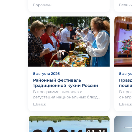
усадьбы, в которой в конце ХVIII
худож
Боровичи
Велик
века жил великий полководе…
Влади
декор
8 августа 2026
8 авгу
Районный фестиваль
Праз
традиционной кухни России
посв
В программе выставка и
В про
дегустация национальных блюд
с наг
населения, проживающего на
конку
Шимск
Шимск
территории Шимского
спорт
муниципального окру…
детск