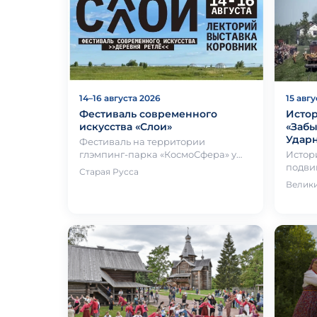
14–16 августа 2026
15 авг
Фестиваль современного
Исто
искусства «Слои»
«Забы
Ударн
Фестиваль на территории
глэмпинг-парка «КосмоСфера» у
Истор
Ильменского глинта
подвиг
Старая Русса
посвя
Велик
герои