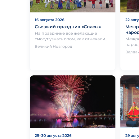
16 августа 2026
22 авг
Съезжий праздник «Спасы»
Межр
наро
На празднике все желающие
смогут узнать о том, как отмечали
Межре
Спасы на Новгородчине, увидеть
народ
Великий Новгород
жатвенные обряды, поучаствов…
самый
Валда
завер
здесь 
29–30 августа 2026
29 авг