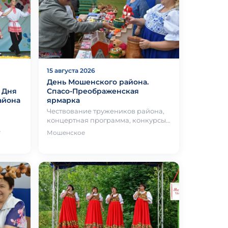
15 августа 2026
День Мошенского района.
 Дня
Спасо-Преображенская
айона
ярмарка
Чествование тружеников района,
концертная программа, конкурсы,
торгово-ремесленные ряды,
Мошенское
на и
мастер-классы, фотозоны, детск…
мме