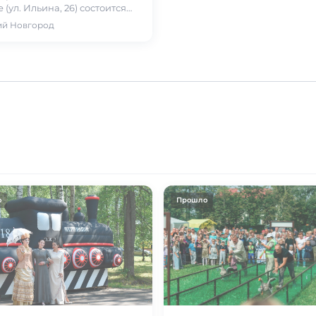
 (ул. Ильина, 26) состоится
рт «Пречистой Деве – песен
ий Новгород
» в исполнении…
о
Прошло