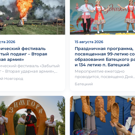
уста 2026
15 августа 2026
рический фестиваль
Праздничная программа,
тый подвиг – Вторая
посвященная 99-летию со
ая армия»
образования Батецкого р
и 134 летию п. Батецкий
ический фестиваль «Забытый
 – Вторая ударная армия»,
Мероприятие ежегодно
щённый трагическим и
проводится, посвящено Дня
ий Новгород
ческим событиям мая-июня…
образования Батецкого райо
Батецкий
поселка Батецкий. В програ
торжественн…