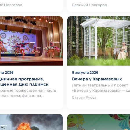
ника Павлова Юрия
творческие встречи всё лето
ий Новгород
Великий Новгород
мировича из Казани —
площадках региона.
ативно-приклад…
ста 2026
8 августа 2026
дничная программа,
Вечера у Карамазовых
ященная Дню п.Шимск
Летний театральный проект
грамме торжественная часть
«Вечера у Карамазовых» — ц
раждением, фотозоны,
камерных спектаклей в
Старая Русса
рс среди рыболовов,
пространстве музея романа 
ивные соревнования,
Карамазо…
ие игр…