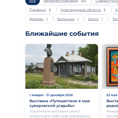
Все
Великий Новгород
Старая Русс
143
Парфино
Новгородская область
К
6
6
Марёво
Батецкий
Волот
Тё
1
1
1
Ближайшие события
1 января – 31 декабря 2026
22 мая 
Выставка «Путешествие в мир
Выста
суворовской усадьбы»
дедов
Посетители выставки смогут
Межре
открыть для себя мир суворовской
выста