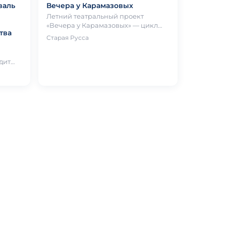
валь
Вечера у Карамазовых
Летний театральный проект
«Вечера у Карамазовых» — цикл
тва
камерных спектаклей в
Старая Русса
пространстве музея романа Братья
Карамазо…
дит