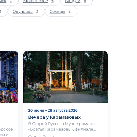
мск
Мошенское
Валдай
7
6
6
Окуловка
Сольцы
3
3
2
20 июня – 28 августа 2026
Вечера у Карамазовых
В Старой Руссе, в Музее романа
одское
«Братья Карамазовы», филиале
сы и
Новгородского музея-заповедника
Старая Русса