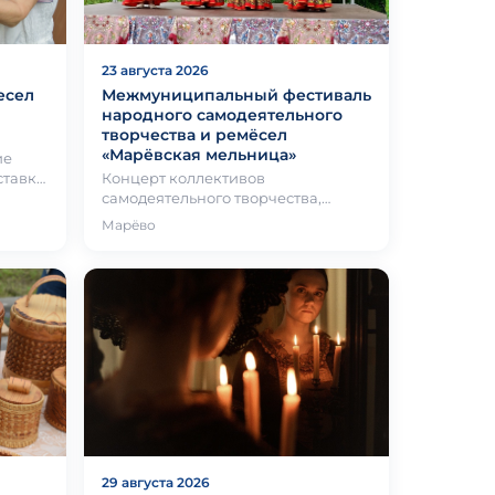
23 августа 2026
есел
Межмуниципальный фестиваль
народного самодеятельного
творчества и ремёсел
«Марёвская мельница»
ставка
Концерт коллективов
самодеятельного творчества,
пех…
ярмарки изделий народных
Марёво
мастеров, Марёвская уха, чай,
выставки, фото з…
29 августа 2026