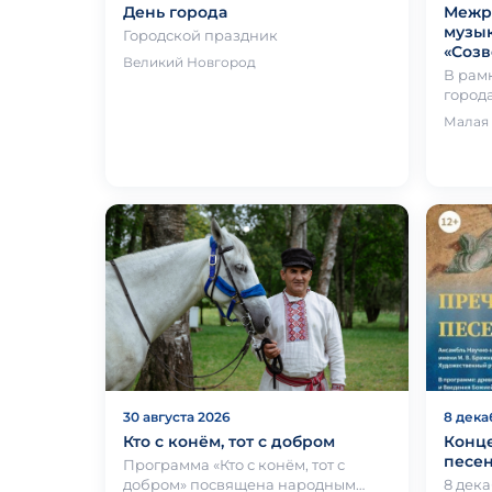
День города
Межр
музык
Городской праздник
«Созв
Великий Новгород
В рам
город
межре
Малая
музык
«Созв
30 августа 2026
8 дека
Кто с конём, тот с добром
Конце
песен
Программа «Кто с конём, тот с
добром» посвящена народным
8 дека