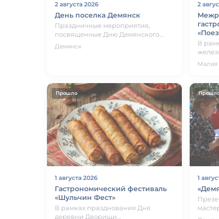
2 августа 2026
2 авгу
День поселка Демянск
Межр
гастр
Праздничные мероприятия,
«Поез
посвященные Дню Демянского
округа. Праздничные
В рам
Демянск
мероприятия: митинг у памятника
желез
воинам-десантн…
межра
Малая
гастр
«Поезд
Прошло
Прошл
1 августа 2026
1 авгус
Гастрономический фестиваль
«Дем
«Шульчин Фест»
Презе
В рамках празднования Дня
масте
деревни Дворищи