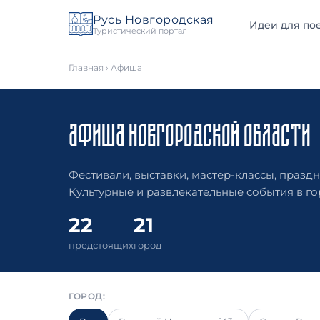
Русь Новгородская
Идеи для пое
Туристический портал
Главная
›
Афиша
АФИША НОВГОРОДСКОЙ ОБЛАСТИ
Фестивали, выставки, мастер-классы, празд
Культурные и развлекательные события в го
22
21
предстоящих
город
ГОРОД: