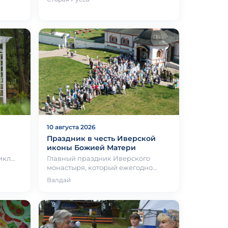
 на
открывается второй сезон ле…
10 августа 2026
Праздник в честь Иверской
иконы Божией Матери
икл
Главный праздник Иверского
монастыря, который ежегодно
Братья
проводится с участием жителей
Валдай
Валдая и многочисленных
туристов. …