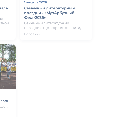
1 августа 2026
валь
Семейный литературный
праздник «МузАрбузный
Фест-2026»
дит
стной
Семейный литературный
праздник, где встретятся книги,
прав…
творчество, музыка, вкусная еда,
Боровичи
летнее настроение и, конечно же,…
валь
адок