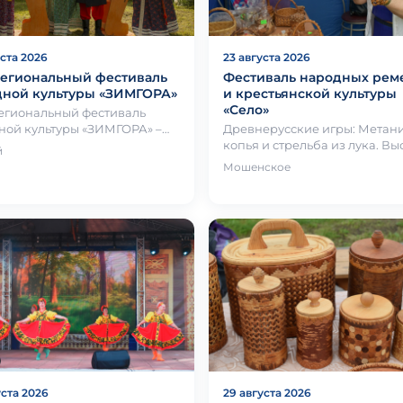
уста 2026
23 августа 2026
егиональный фестиваль
Фестиваль народных рем
дной культуры «ЗИМГОРА»
и крестьянской культуры
«Село»
гиональный фестиваль
ной культуры «ЗИМГОРА» –
Древнерусские игры: Метание
 душевный фестиваль,
копья и стрельба из лука. Вы
й
шающий лето! Ведь именно
древнерусского оружия и
Мошенское
м…
амуниции, фотосессия в дос
уста 2026
29 августа 2026