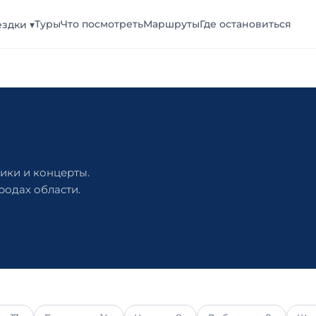
Туры
Что посмотреть
Маршруты
Где остановиться
здки ▾
ники и концерты.
родах области.