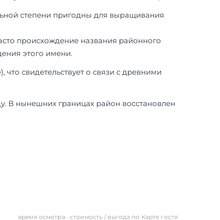
ельной степени пригодны для выращивания
 часто происхождение названия районного
дения этого имени.
, что свидетельствует о связи с древними
ду. В нынешних границах район восстановлен
время осмотра · стоимость / выгода по Карте гостя