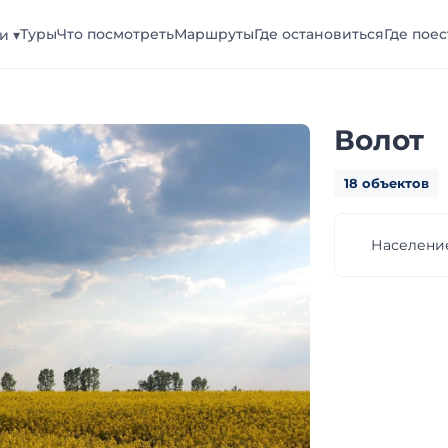
Туры
Что посмотреть
Маршруты
Где остановиться
Где поес
и ▾
Волот
18 объектов
Население