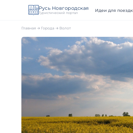
Русь Новгородская
Идеи для поездк
Туристический портал
Главная
→
Города
→ Волот