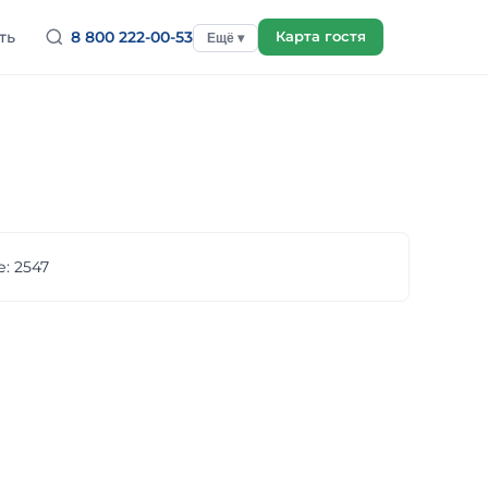
ть
8 800 222-00-53
Карта гостя
Ещё ▾
: 2547