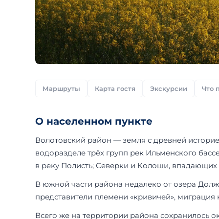
Маршруты
Карта гостя
Экскурсии
Что 
О населенном пункте
Волотовский район — земля с древней историе
водоразделе трёх групп рек Ильменского бас
в реку Полисть; Северки и Колоши, впадающих 
В южной части района недалеко от озера Долж
представители племени «кривичей», миграция 
Всего же на территории района сохранилось 