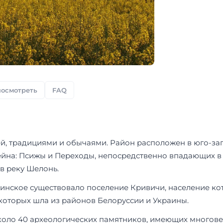
посмотреть
FAQ
й, традициями и обычаями. Район расположен в юго-за
сейна: Псижы и Переходы, непосредственно впадающих в
в реку Шелонь.
инское существовало поселение Кривичи, население кото
которых шла из районов Белоруссии и Украины.
около 40 археологических памятников, имеющих многове