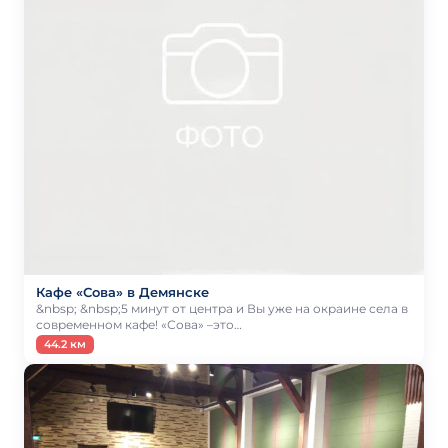
Кафе «Сова» в Демянске
&nbsp; &nbsp;5 минут от центра и Вы уже на окраине села в
современном кафе! «Сова» –это…
44.2 км