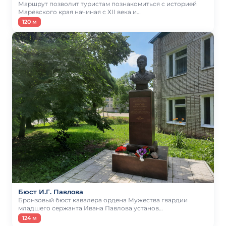
Маршрут позволит туристам познакомиться с историей
Марёвского края начиная с ХII века и…
120 м
Бюст И.Г. Павлова
Бронзовый бюст кавалера ордена Мужества гвардии
младшего сержанта Ивана Павлова установ…
124 м