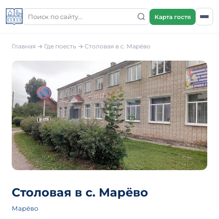
Карта гостя
Главная
→
Где поесть
→
Столовая в с. Марёво
Столовая в с. Марёво
Марёво