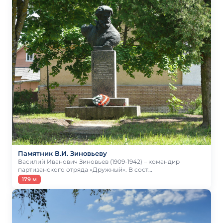
Памятник В.И. Зиновьеву
Василий Иванович Зиновьев (1909-1942) – командир
партизанского отряда «Дружный». В сост…
179 м