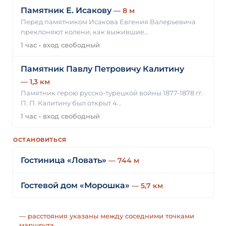
Памятник Е. Исакову
— 8 м
Перед памятником Исакова Евгения Валерьевича
преклоняют колени, как выжившие…
1 час
·
вход свободный
Памятник Павлу Петровичу Калитину
— 1,3 км
Памятник герою русско-турецкой войны 1877-1878 гг.
П. П. Калитину был открыт 4…
1 час
·
вход свободный
ОСТАНОВИТЬСЯ
Гостиница «Ловать»
— 744 м
Гостевой дом «Морошка»
— 5,7 км
— расстояния указаны между соседними точками
маршрута