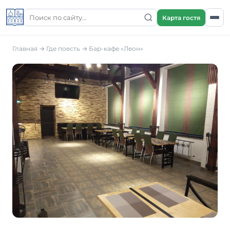
Карта гостя
Главная
→
Где поесть
→
Бар-кафе «Леон»