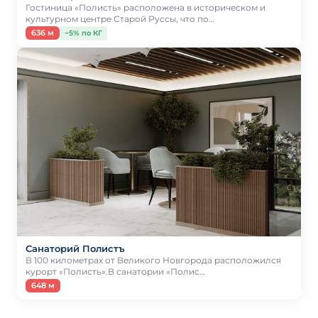
Гостиница «Полисть» расположена в историческом и
культурном центре Старой Руссы, что по…
636 м
−5% по КГ
Санаторий Полистъ
В 100 километрах от Великого Новгорода расположился
курорт «Полисть».В санатории «Полис…
648 м