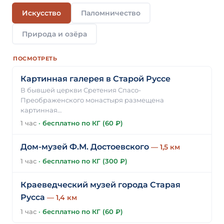
Искусство
Паломничество
Природа и озёра
ПОСМОТРЕТЬ
Картинная галерея в Старой Руссе
В бывшей церкви Сретения Спасо-
Преображенского монастыря размещена
картинная…
1 час
·
бесплатно по КГ (60 ₽)
Дом-музей Ф.М. Достоевского
— 1,5 км
1 час
·
бесплатно по КГ (300 ₽)
Краеведческий музей города Старая
Русса
— 1,4 км
1 час
·
бесплатно по КГ (60 ₽)