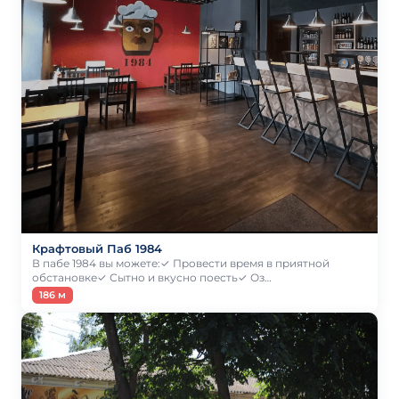
Крафтовый Паб 1984
В пабе 1984 вы можете:✓ Провести время в приятной
обстановке✓ Сытно и вкусно поесть✓ Оз…
186 м