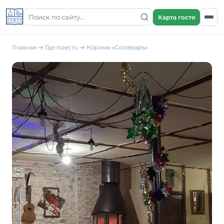
Карта гостя
Главная
→
Где поесть
→
Корчма «Солеваръ»