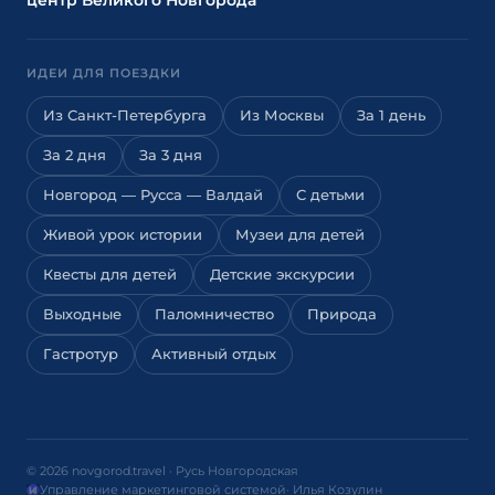
центр Великого Новгорода
ИДЕИ ДЛЯ ПОЕЗДКИ
Из Санкт-Петербурга
Из Москвы
За 1 день
За 2 дня
За 3 дня
Новгород — Русса — Валдай
С детьми
Живой урок истории
Музеи для детей
Квесты для детей
Детские экскурсии
Выходные
Паломничество
Природа
Гастротур
Активный отдых
© 2026 novgorod.travel · Русь Новгородская
Управление маркетинговой системой
· Илья Козулин