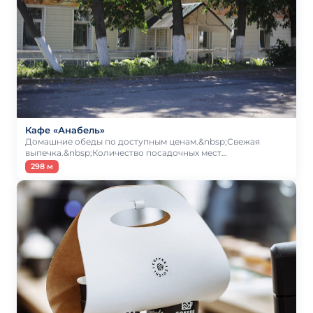
Кафе «Анабель»
Домашние обеды по доступным ценам.&nbsp;Свежая
выпечка.&nbsp;Количество посадочных мест…
298 м