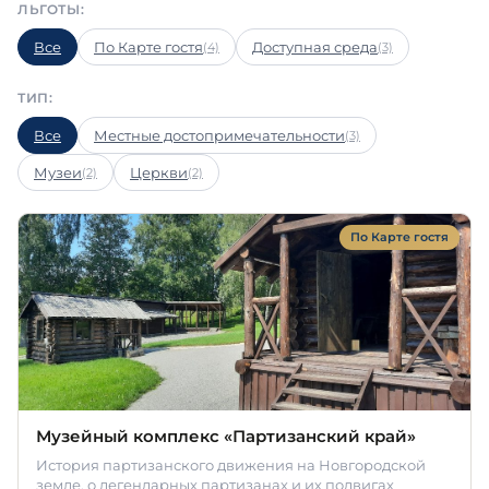
ЛЬГОТЫ:
Все
По Карте гостя
Доступная среда
(4)
(3)
ТИП:
Все
Местные достопримечательности
(3)
Музеи
Церкви
(2)
(2)
По Карте гостя
Музейный комплекс «Партизанский край»
История партизанского движения на Новгородской
земле, о легендарных партизанах и их подвигах