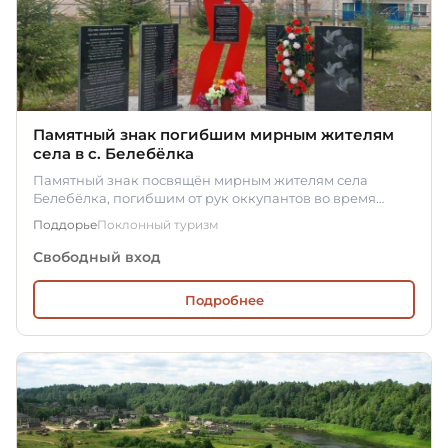
Памятный знак погибшим мирным жителям
села в c. Белебёлка
Памятный знак посвящён мирным жителям села
Белебёлка, погибшим от рук оккупантов во время
Великой Отечественной войны.
Поддорье
Поклонный туризм
Свободный вход
Подробнее