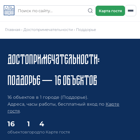
Карта гостя
Главная
›
Достопримечательности
› Поддорье
ДОСТОПРИМЕЧАТЕЛЬНОСТИ:
ПОДДОРЬЕ — 16 ОБЪЕКТОВ
16 объектов в 1 городе (Поддорье).
Адреса, часы работы, бесплатный вход по
Карте
гостя
.
16
1
4
объектов
город
по Карте гостя