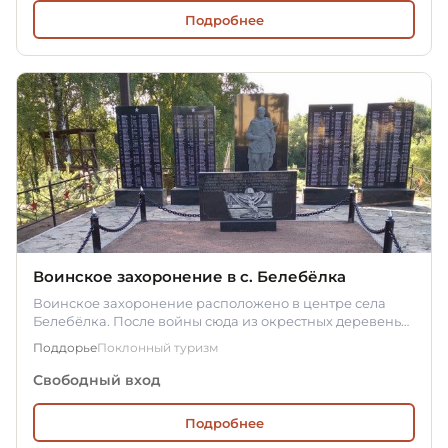
Подробнее
Воинское захоронение в c. Белебёлка
Воинское захоронение расположено в центре села
Белебёлка. После войны сюда из окрестных деревень
перенесли останки…
Поддорье
Поклонный туризм
Свободный вход
Подробнее