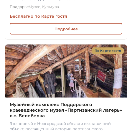
Поддорье
Музеи, Культура
Бесплатно по Карте гостя
Подробнее
По Карте гостя
Музейный комплекс Поддорского
краеведческого музея «Партизанский лагерь»
в с. Белебелка
Это первый в Новгородской области выставочный
объект, посвященный истории партизанского