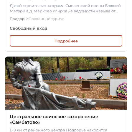
Датой строительства храма Смоленской иконы Божией
Матери в д. Марково клировые ведомости называют
1811 год, хотя…
Поддорье
Поклонный туризм
Свободный вход
Подробнее
Центральное воинское захоронение
«Самбатово»
В 9 км от районного центра Поддорье находится