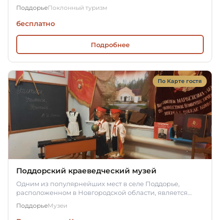
движения.
Поддорье
Поклонный туризм
бесплатно
Подробнее
По Карте гостя
Поддорский краеведческий музей
Одним из популярнейших мест в селе Поддорье,
расположенном в Новгородской области, является
краеведческий музей,…
Поддорье
Музеи