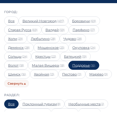
ГОРОД:
Все
Великий Новгород
Боровичи
(497)
(69)
Старая Русса
Валдай
Парфино
(69)
(59)
(37)
Холм
Любытино
Чудово
(29)
(28)
(28)
Демянск
Мошенское
Окуловка
(28)
(25)
(24)
Сольцы
Крестцы
Батецкий
(24)
(22)
(19)
Волот
Малая Вишера
Поддорье
(18)
(18)
(16)
Шимск
Хвойная
Пестово
Марёво
(16)
(13)
(11)
(9)
Свернуть ▴
РАЗДЕЛ:
Все
Поклонный туризм
Необычные места
(8)
(2)
Храмы и монастыри
Культура
Музеи
(2)
(2)
(1)