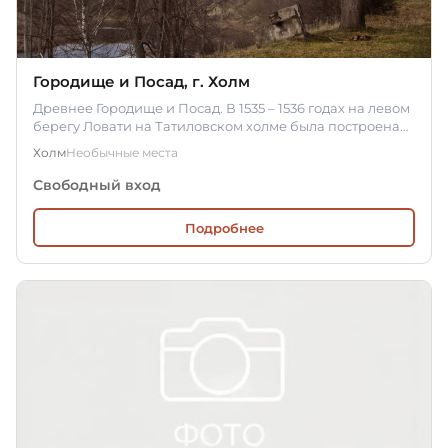
Городище и Посад, г. Холм
Древнее Городище и Посад. В 1535 – 1536 годах на левом
берегу Ловати на Татиловском холме была построена
деревоземляная…
Холм
Необычные места
Свободный вход
Подробнее