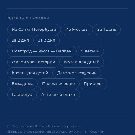
ИДЕИ ДЛЯ ПОЕЗДКИ
Из Санкт-Петербурга
Из Москвы
За 1 день
За 2 дня
За 3 дня
Новгород — Русса — Валдай
С детьми
Живой урок истории
Музеи для детей
Квесты для детей
Детские экскурсии
Выходные
Паломничество
Природа
Гастротур
Активный отдых
© 2026 novgorod.travel · Русь Новгородская
Управление маркетинговой системой
· Илья Козулин