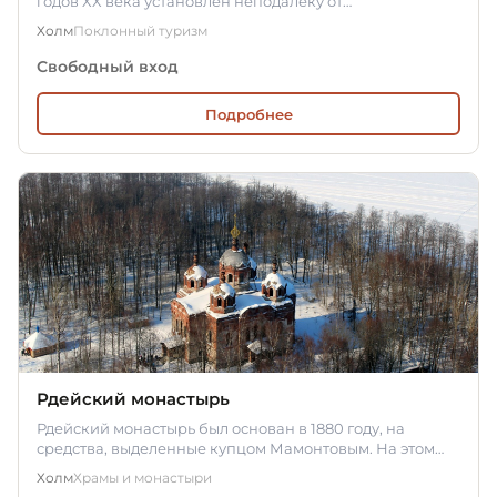
годов XX века установлен неподалёку от
Владимирского бульвара 3 ноября…
Холм
Поклонный туризм
Свободный вход
Подробнее
Рдейский монастырь
Рдейский монастырь был основан в 1880 году, на
средства, выделенные купцом Мамонтовым. На этом
месте уже тогда была…
Холм
Храмы и монастыри