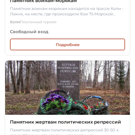
Памятник воинам-морякам
Памятник воинам-морякам находится на трассе Холм -
Локня, на месте, где происходили бои 75 Морской
бригады.
Холм
Поклонный туризм
Свободный вход
Подробнее
Памятник жертвам политических репрессий
Памятник жертвам политических репрессий 30-50-х