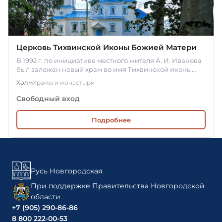
Церковь Тихвинской Иконы Божией Матери
В 1992 г. по инициативе местного жителя А. И. Иванова
был заложен новый храм во имя Тихвинской иконы
Божией Матери.
Холм
Храмы и монастыри
Свободный вход
Подробнее
Русь Новгородская
При поддержке Правительства Новгородской
области
+7 (905) 290-86-86
8 800 222-00-53