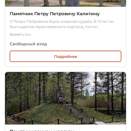
Памятник Петру Петровичу Калитину
У Петра Петровича была сложная судьба. В 13 лет он
был кадетом Аракчеевского корпуса, почти
одновременно умерли его…
Холм
Музеи
Свободный вход
Подробнее