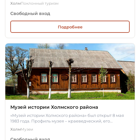
Дуброво, Скоруево,…
Холм
Поклонный туризм
Свободный вход
Подробнее
Музей истории Холмского района
«Музей истории Холмского района» был открыт 8 мая
1983 года. Профиль музея – краеведческий, его
коллекции документируют…
Холм
Музеи
Свободный вход