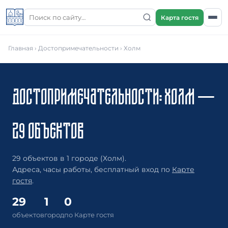
Карта гостя
Главная
›
Достопримечательности
› Холм
ДОСТОПРИМЕЧАТЕЛЬНОСТИ: ХОЛМ —
29 ОБЪЕКТОВ
29 объектов в 1 городе (Холм).
Адреса, часы работы, бесплатный вход по
Карте
гостя
.
29
1
0
объектов
город
по Карте гостя