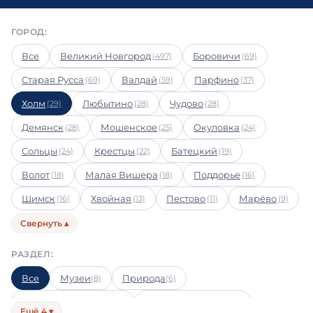
ГОРОД:
Все
Великий Новгород
Боровичи
(497)
(69)
Старая Русса
Валдай
Парфино
(69)
(59)
(37)
Холм
Любытино
Чудово
(29)
(28)
(28)
Демянск
Мошенское
Окуловка
(28)
(25)
(24)
Сольцы
Крестцы
Батецкий
(24)
(22)
(19)
Волот
Малая Вишера
Поддорье
(18)
(18)
(16)
Шимск
Хвойная
Пестово
Марёво
(16)
(13)
(11)
(9)
Свернуть ▴
РАЗДЕЛ:
Все
Музеи
Природа
(8)
(6)
Поклонный туризм
Необычные места
(6)
(3)
Ещё 4 ▾