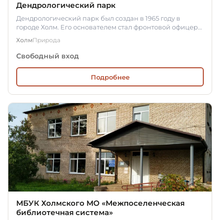
Дендрологический парк
Дендрологический парк был создан в 1965 году в
городе Холм. Его основателем стал фронтовой офицер
И. Я. Пархоменко.…
Холм
Природа
Свободный вход
Подробнее
МБУК Холмского МО «Межпоселенческая
библиотечная система»