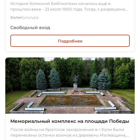
История Холмской библиотеки началась ещё в
прошлом веке - 23 июля 1900 года. Тогда, с разрешения
Псковского…
Холм
Культура
Свободный вход
Подробнее
Мемориальный комплекс на площади Победы
После войны на братское захоронение в г.Холм были
перенесены останки воинов из деревень Малевщина,