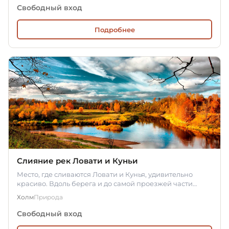
Свободный вход
Подробнее
Слияние рек Ловати и Куньи
Место, где сливаются Ловати и Кунья, удивительно
красиво. Вдоль берега и до самой проезжей части
разбита липовая роща.…
Холм
Природа
Свободный вход