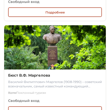
Свободный вход
Подробнее
Бюст В.Ф. Маргелова
Василий Филиппович Маргелов (1908-1990) – советский
военачальник, самый известный командующий
Воздушно-десантными…
Холм
Поклонный туризм
Свободный вход