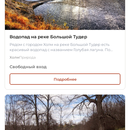
Водопад на реке Большой Тудер
Рядом с городом Холм на реке Большой Тудер есть
красивый водопад с названием Голубая лагуна. По
мнению ученых, он был…
Холм
Природа
Свободный вход
Подробнее