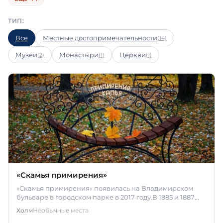
Храмы и монастыри
Культура
(2)
(2)
ТИП:
Скульптуры и бюсты
Здания
(1)
(1)
Все
Местные достопримечательности
(14)
Музеи
Монастыри
Церкви
(2)
(1)
(1)
«Скамья примирения»
«Скамья примирения» появилась на Владимирском
бульваре в городском парке в 2017 году.В 1885 и 1887
годах в город Холм…
Холм
Необычные места