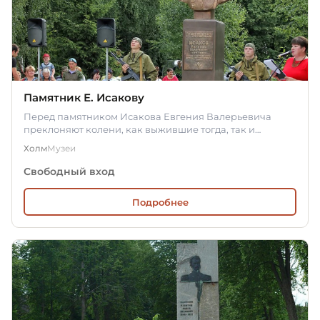
Памятник Е. Исакову
Перед памятником Исакова Евгения Валерьевича
преклоняют колени, как выжившие тогда, так и
молодые десантники. Бюст…
Холм
Музеи
Свободный вход
Подробнее