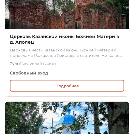
Церковь Казанской иконы Божией Матери в
д. Аполец
Церковь в честь Казанской иконы Божией Матери с
приделами Рождества Христова и святителя Николая
построена усердием…
Холм
Поклонный туризм
Свободный вход
Подробнее