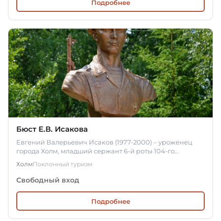
Подробнее
Бюст Е.В. Исакова
Евгений Валерьевич Исаков (1977-2000) – уроженец
города Холм, младший сержант 6-й роты 104-го
парашютно-десантного…
Холм
Поклонный туризм
Свободный вход
Подробнее