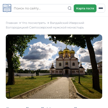
Карта гостя
Главная
→
Что посмотреть
→
Валдайский Иверский
Богородицкий Святоозерский мужской монастырь