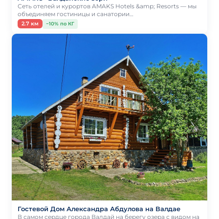
Сеть отелей и курортов AMAKS Hotels &amp; Resorts — мы
объединяем гостиницы и санатории…
2.7 км
−10% по КГ
Гостевой Дом Александра Абдулова на Валдае
В самом сердце города Валдай на берегу озера с видом на