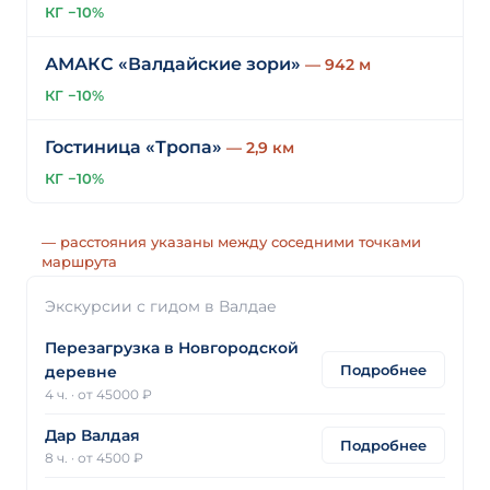
КГ −10%
АМАКС «Валдайские зори»
— 942 м
КГ −10%
Гостиница «Тропа»
— 2,9 км
КГ −10%
— расстояния указаны между соседними точками
маршрута
Экскурсии с гидом в Валдае
Перезагрузка в Новгородской
Подробнее
деревне
4 ч.
·
от 45000 ₽
Дар Валдая
Подробнее
8 ч.
·
от 4500 ₽