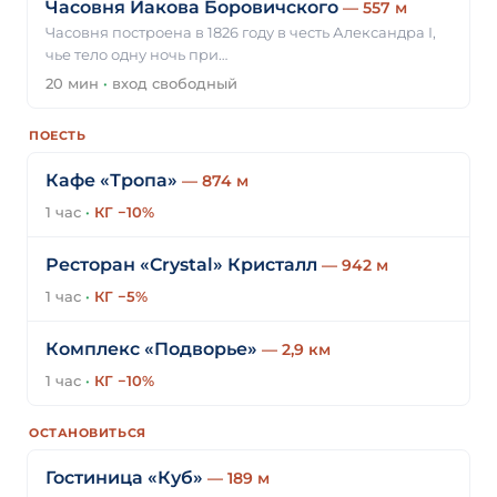
Часовня Иакова Боровичского
— 557 м
Часовня построена в 1826 году в честь Александра I,
чье тело одну ночь при…
20 мин
·
вход свободный
ПОЕСТЬ
Кафе «Тропа»
— 874 м
1 час
·
КГ −10%
Ресторан «Crystal» Кристалл
— 942 м
1 час
·
КГ −5%
Комплекс «Подворье»
— 2,9 км
1 час
·
КГ −10%
ОСТАНОВИТЬСЯ
Гостиница «Куб»
— 189 м