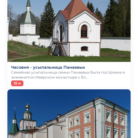
Часовня - усыпальница Панаевых
Семейная усыпальница семьи Панаевых была построена в
знаменитом Иверском монастыре с бл…
35 м