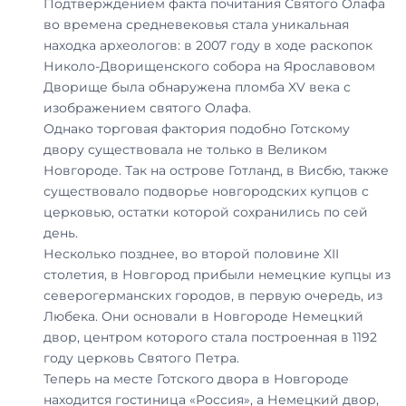
Подтверждением факта почитания Святого Олафа
во времена средневековья стала уникальная
находка археологов: в 2007 году в ходе раскопок
Николо-Дворищенского собора на Ярославовом
Дворище была обнаружена пломба XV века с
изображением святого Олафа.
Однако торговая фактория подобно Готскому
двору существовала не только в Великом
Новгороде. Так на острове Готланд, в Висбю, также
существовало подворье новгородских купцов с
церковью, остатки которой сохранились по сей
день.
Несколько позднее, во второй половине XII
столетия, в Новгород прибыли немецкие купцы из
северогерманских городов, в первую очередь, из
Любека. Они основали в Новгороде Немецкий
двор, центром которого стала построенная в 1192
году церковь Святого Петра.
Теперь на месте Готского двора в Новгороде
находится гостиница «Россия», а Немецкий двор,