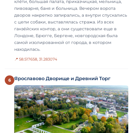
кле́ти, большая палата, приказчицкая, мельница,
пивоварня, баня и больница. Вечером ворота
дворов на­крепко запирались, а внутри спускались
с цепи со­баки, выставлялась стража. Из всех
ганзе́йских контор, а они существовали еще в
Лондоне, Брюгге, Бергене, новгородская была
самой изолирован­ной от города, в котором
находилась.
📍 58.517658, 31.283074
Ярославово Дворище и Древний Торг
6