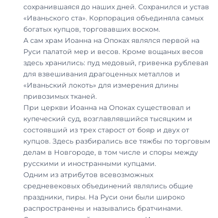
сохранившаяся до наших дней. Сохранился и устав
«Иваньского ста». Корпорация объединяла самых
богатых купцов, торговавших воском.
А сам храм Иоанна на Опоках являлся первой на
Руси палатой мер и весов. Кроме вощаных весов
здесь хранились: пуд медовый, гривенка рублевая
для взвешивания драгоценных металлов и
«Иваньский локоть» для измерения длины
привозимых тканей.
При церкви Иоанна на Опоках существовал и
купеческий суд, возглавлявшийся тысяцким и
состоявший из трех старост от бояр и двух от
купцов. Здесь разбирались все тяжбы по торговым
делам в Новгороде, в том числе и споры между
русскими и иностранными купцами.
Одним из атрибутов всевозможных
средневековых объединений являлись общие
праздники, пиры. На Руси они были широко
распространены и назывались братчинами.