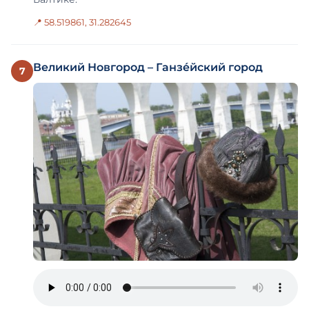
📍 58.519861, 31.282645
Великий Новгород – Ганзе́йский город
7