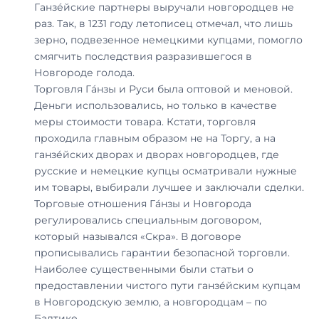
Ганзе́йские партнеры выручали новгородцев не
раз. Так, в 1231 году летописец отмечал, что лишь
зерно, подвезенное немецкими купцами, помогло
смягчить последствия разразившегося в
Новгороде голода.
Торговля Га́нзы и Руси была оптовой и меновой.
Деньги использовались, но только в качестве
меры стоимости товара. Кстати, торговля
проходила главным образом не на Торгу, а на
ганзе́йских дворах и дворах новгородцев, где
русские и немецкие купцы осматривали нужные
им товары, выбирали лучшее и заключали сделки.
Торговые отношения Га́нзы и Новгорода
регулировались специальным договором,
который назывался «Скра». В договоре
прописывались гарантии безопасной торговли.
Наиболее существенными были статьи о
предоставлении чистого пути ганзе́йским купцам
в Новгородскую землю, а новгородцам – по
Балтике.