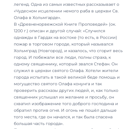
легенд. Одна из самых известных рассказывает о
«Чудесном исцелении немого раба в церкви Св.
Олафа в Хольмгарде».
В «Древненорвежской Книге Проповедей» (ок.
1200 г.) описан и другой случай: «Случился
однажды в Гардах на востоке (то есть, в России)
пожар в торговом городе, который назывался
Хольмград (Новгород), и казалось, что сгорит весь
город. И побежали все люди, полны страха, к
одному священнику, который звался Стефан. Он
служил в церкви святого Олафа. Хотели жители
города испытать в такой великой беде помощь и
могущество святого Олафа конунга и так
проверить рассказы других людей, и, как только
священник услышал их желание и просьбу, он
схватил изображение того доброго господина и
обратил против огня. И огонь не пошёл дальше
того места, где он начался, и так была спасена
большая часть города».