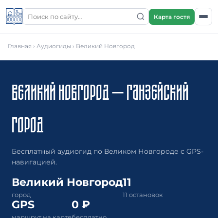
Карта гостя
Главная
›
Аудиогиды
›
Великий Новгород
ВЕЛИКИЙ НОВГОРОД – ГАНЗЕЙСКИЙ
ГОРОД
Бесплатный аудиогид по Великом Новгороде с GPS-
навигацией.
Великий Новгород
11
город
11 остановок
GPS
0 ₽
маршрут на карте
бесплатно