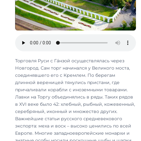
Торговля Руси с Га́нзой осуществлялась через
Новгород. Сам торг начинался у Великого моста,
соединявшего его с Кремлем. По берегам
длинной вереницей тянулись пристани, где
причаливали корабли с иноземными товарами.
Лавки на Торгу объединялись в ряды. Таких рядов
в XVI веке было 42: хлебный, рыбный, кожевенный,
серебряный, иконный и множество других.
Важнейшие статьи русского средневекового
экспорта: меха и воск – высоко ценились по всей
Европе. Многие западноевропейские монархи и
знатные особы носили роскошные шубы и шапки