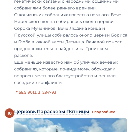
генетически связаны с народными общинными
собраниями более раннего времени.
О кончанских собраниях известно немного: Вече
Неревского конца собиралось около церкви
Сорока Мучеников. Вече Людина конца и
Прусской улицы собиралось около церкви Бориса
и Глеба в южной части Детинца. Вечевой помост
предположительно найден и на Троицком
раскопе.
Ещё меньше известно нам об уличных вечевых
собраниях, которые, по-видимому, обсуждали
вопросы местного благоустройства и решали
соседские конфликты.
📍 58.519013, 31.284793
Церковь Параскевы Пятницы
→ подробнее
10