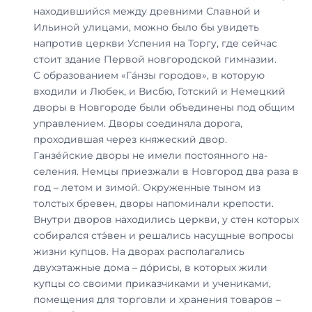
находившийся между древними Славной и
Ильиной улицами, можно было бы увидеть
напротив церкви Успения на Торгу, где сейчас
стоит здание Первой новгородской гимназии.
С образованием «Га́нзы городов», в которую
входили и Любек, и Висбю, Готский и Немецкий
дворы в Новгороде были объединены под общим
управлением. Дворы соединяла дорога,
проходившая через княжеский двор.
Ганзе́йские дворы не имели постоянного на­
селения. Немцы приезжали в Новгород два раза в
год – летом и зимой. Окруженные тыном из
толстых бревен, дворы напоминали крепости.
Внутри дворов находились церкви, у стен которых
собирался стэ́вен и решались насущные вопросы
жизни купцов. На дворах располагались
двухэтажные дома – до́рисы, в которых жили
купцы со своими приказчиками и учениками,
помещения для торговли и хранения товаров –