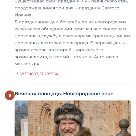
Существовал свой праздник и у «Иваньского ста»,
продолжавшийся три дня, – праздник Святого
Иоанна.
В праздничные дни богатейшее из новгородских
купеческих объединений приглашало совершать
церковную службу в своем храме трех виднейших
церковных деятелей Новгорода. В первый день –
архиепископа, во второй – юрьевского
архимандрита, в третий – игумена Антониева
монастыря.
📍 58.519687, 31.285954
Вечевая площадь. Новгородское вече
9