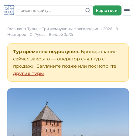
Карта гостя
Главная
→
Туры
→ Три жемчужины Новгородчины 2026 - В.
Новгород - С. Русса - Валдай 3д/2н
Тур временно недоступен.
Бронирование
сейчас закрыто — оператор снял тур с
продажи. Загляните позже или посмотрите
другие туры
.