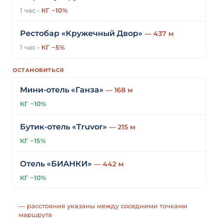
1 час
·
КГ −10%
Рестобар «Кружечный Двор»
— 437 м
1 час
·
КГ −5%
ОСТАНОВИТЬСЯ
Мини-отель «Ганза»
— 168 м
КГ −10%
Бутик-отель «Truvor»
— 215 м
КГ −15%
Отель «БИАНКИ»
— 442 м
КГ −10%
— расстояния указаны между соседними точками
маршрута