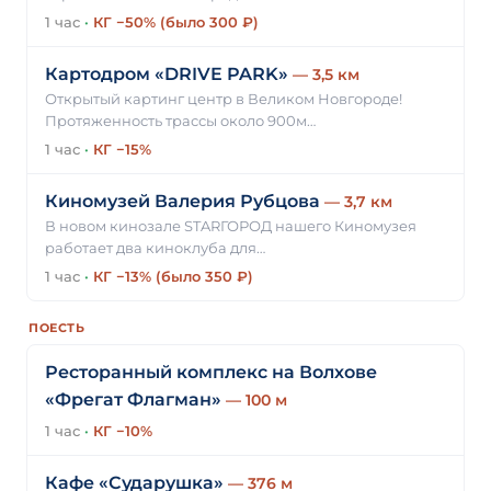
1 час
·
КГ −50% (было 300 ₽)
Картодром «DRIVE PARK»
— 3,5 км
Открытый картинг центр в Великом Новгороде!
Протяженность трассы около 900м…
1 час
·
КГ −15%
Киномузей Валерия Рубцова
— 3,7 км
В новом кинозале STARГОРОД нашего Киномузея
работает два киноклуба для…
1 час
·
КГ −13% (было 350 ₽)
ПОЕСТЬ
Ресторанный комплекс на Волхове
«Фрегат Флагман»
— 100 м
1 час
·
КГ −10%
Кафе «Сударушка»
— 376 м