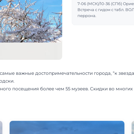
7-06 (МСК)/10-36 (СПб) Ор
Встреча с гидом с табл. ВО
перрона.
самые важные достопримечательности города, “к звезда
одски.
ого посещения более чем 55 музеев. Скидки во многих 