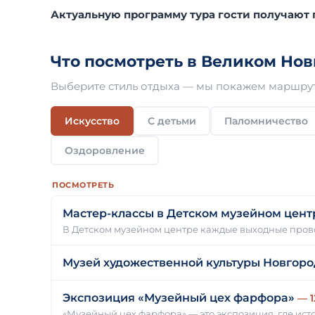
Актуальную программу тура гости получают
Что посмотреть в Великом Нов
Выберите стиль отдыха — мы покажем маршрут
Искусство
С детьми
Паломничество
Оздоровление
ПОСМОТРЕТЬ
Мастер-классы в Детском музейном цент
В Детском музейном центре каждые выходные пров
Музей художественной культуры Новгоро
Экспозиция «Музейный цех фарфора»
— 1
«Музейный цех фарфора» — это экспозиция, где ис