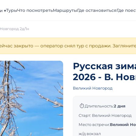
Туры
Что посмотреть
Маршруты
Где остановиться
Где поес
и ▾
 Новгород 2д/1н
йчас закрыто — оператор снял тур с продажи. Заглянит
Русская зим
2026 - В. Но
Великий Новгород
⏱
Длительность:
2 дня
Старт: Великий Новгород
Место встречи:
Великий Но
ж/д вокзал