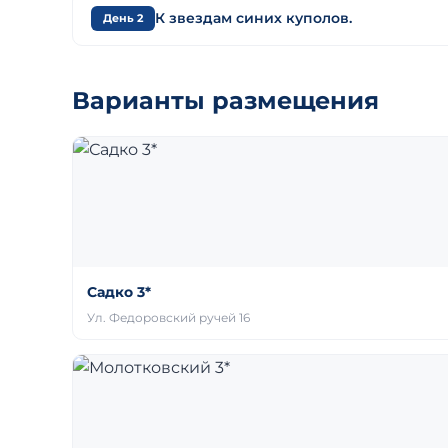
К звездам синих куполов.
День 2
Варианты размещения
Садко 3*
Ул. Федоровский ручей 16