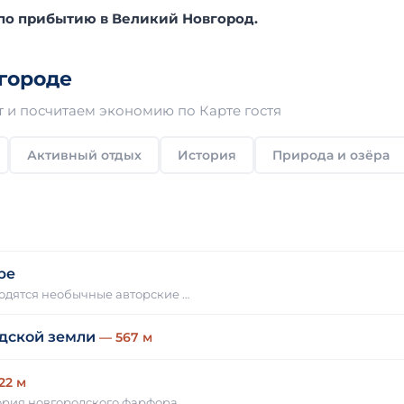
 по прибытию в Великий Новгород.
городе
 и посчитаем экономию по Карте гостя
Активный отдых
История
Природа и озёра
ре
одятся необычные авторские …
дской земли
— 567 м
22 м
тория новгородского фарфора…