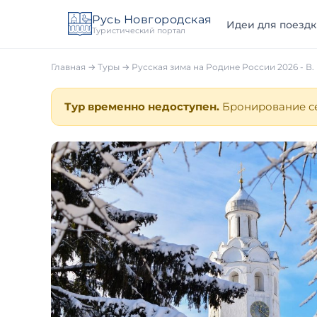
Русь Новгородская
Идеи для поездк
Туристический портал
Главная
→
Туры
→ Русская зима на Родине России 2026 - В.
Тур временно недоступен.
Бронирование се