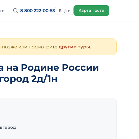
ть
8 800 222-00-53
Карта гостя
Ещё ▾
е позже или посмотрите
другие туры
.
а на Родине России
вгород 2д/1н
вгород