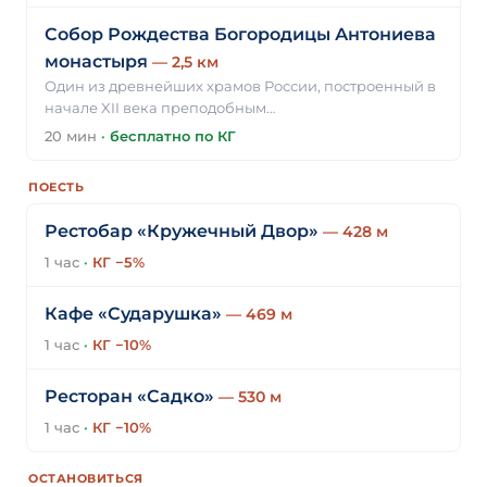
Собор Рождества Богородицы Антониева
монастыря
— 2,5 км
Один из древнейших храмов России, построенный в
начале XII века преподобным…
20 мин
·
бесплатно по КГ
ПОЕСТЬ
Рестобар «Кружечный Двор»
— 428 м
1 час
·
КГ −5%
Кафе «Сударушка»
— 469 м
1 час
·
КГ −10%
Ресторан «Садко»
— 530 м
1 час
·
КГ −10%
ОСТАНОВИТЬСЯ