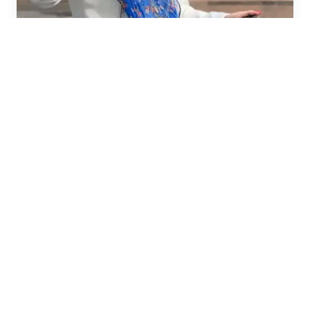
Иммерсивная экскурсия «Ганзейские дни в
Великом Новгороде»
5 ч. · от 1000 ₽
Частые вопросы
Как забронировать?
Можно ли отменить бронирование?
Что взять с собой?