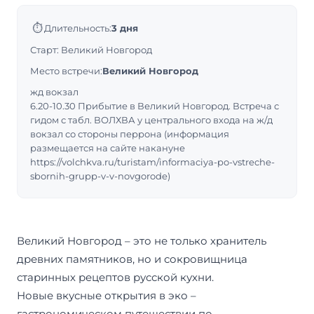
⏱
Длительность:
3 дня
Старт: Великий Новгород
Место встречи:
Великий Новгород
жд вокзал
6.20-10.30 Прибытие в Великий Новгород. Встреча с
гидом с табл. ВОЛХВА у центрального входа на ж/д
вокзал со стороны перрона (информация
размещается на сайте накануне
https://volchkva.ru/turistam/informaciya-po-vstreche-
sbornih-grupp-v-v-novgorode)
Великий Новгород – это не только хранитель
древних памятников, но и сокровищница
старинных рецептов русской кухни.
Новые вкусные открытия в эко –
гастрономическом путешествии по