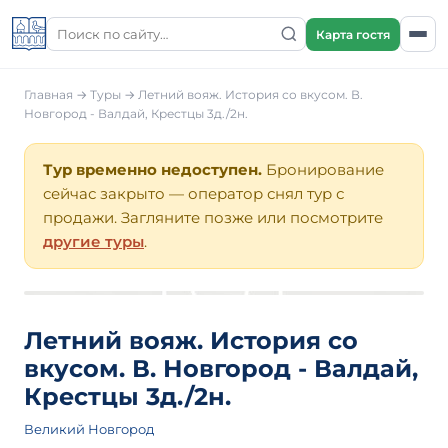
Карта гостя
Главная
→
Туры
→ Летний вояж. История со вкусом. В.
Новгород - Валдай, Крестцы 3д./2н.
Тур временно недоступен.
Бронирование
сейчас закрыто — оператор снял тур с
продажи. Загляните позже или посмотрите
другие туры
.
Летний вояж. История со
вкусом. В. Новгород - Валдай,
Крестцы 3д./2н.
Великий Новгород