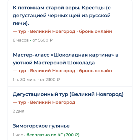
К потомкам старой веры. Крестцы (с
дегустацией черных щей из русской
печи).
— тур · Великий Новгород · бронь онлайн
8 часов
·
от 5600 ₽
Мастер-класс «‎Шоколадная картина» в
уютной Мастерской Шоколада
— тур · Великий Новгород · бронь онлайн
1 ч. 30 мин.
·
от 2300 ₽
Дегустационный тур (Великий Новгород)
— тур · Великий Новгород
2 дня
Зимогорское гулянье
1 час
·
бесплатно по КГ (700 ₽)