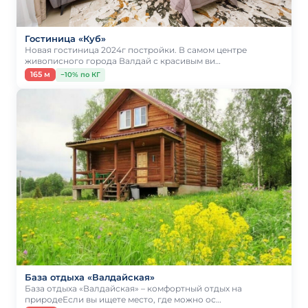
Гостиница «Куб»
Новая гостиница 2024г постройки. В самом центре
живописного города Валдай с красивым ви…
165 м
−10% по КГ
База отдыха «Валдайская»
База отдыха «Валдайская» – комфортный отдых на
природеЕсли вы ищете место, где можно ос…