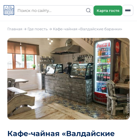
Карта гостя
Главная
→
Где поесть
→
Кафе-чайная «Валдайские баранки»
Кафе-чайная «Валдайские