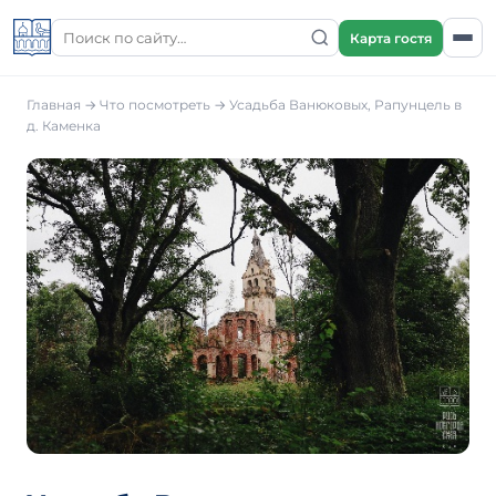
Карта гостя
Главная
→
Что посмотреть
→
Усадьба Ванюковых, Рапунцель в
д. Каменка