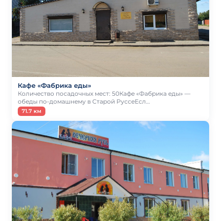
Кафе «Фабрика еды»
Количество посадочных мест: 50Кафе «Фабрика еды» —
обеды по-домашнему в Старой РуссеЕсл…
71.7 км