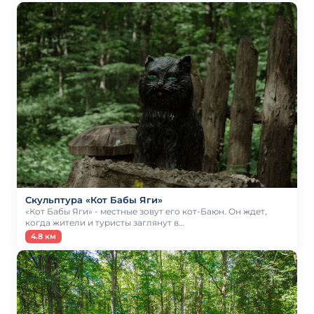
Скульптура «Кот Бабы Яги»
«Кот Бабы Яги» - местные зовут его кот-Баюн. Он ждет,
когда жители и туристы заглянут в…
4.8 км