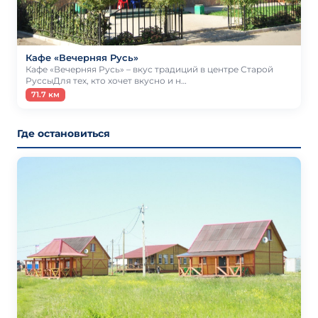
Кафе «Вечерняя Русь»
Кафе «Вечерняя Русь» – вкус традиций в центре Старой
РуссыДля тех, кто хочет вкусно и н…
71.7 км
Где остановиться