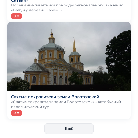
Сказки»
Посещение памятника природы регионального значения
«Валун у деревни Камень»
0 м
Святые покровители земли Волотовской
«Святые покровители земли Волотовской» - автобусный
паломнический тур
0 м
Ещё