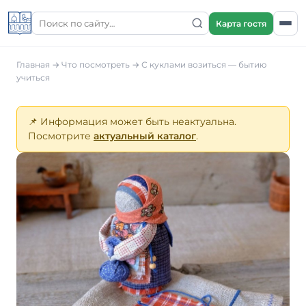
Карта гостя
Главная
→
Что посмотреть
→
С куклами возиться — бытию
учиться
📌 Информация может быть неактуальна.
Посмотрите
актуальный каталог
.