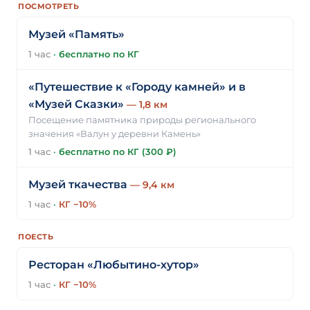
ПОСМОТРЕТЬ
Музей «Память»
1 час
·
бесплатно по КГ
«Путешествие к «Городу камней» и в
«Музей Сказки»
— 1,8 км
Посещение памятника природы регионального
значения «Валун у деревни Камень»
1 час
·
бесплатно по КГ (300 ₽)
Музей ткачества
— 9,4 км
1 час
·
КГ −10%
ПОЕСТЬ
Ресторан «Любытино-хутор»
1 час
·
КГ −10%