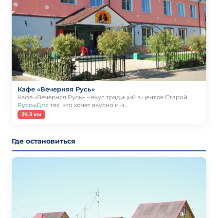
Кафе «Вечерняя Русь»
Кафе «Вечерняя Русь» – вкус традиций в центре Старой
РуссыДля тех, кто хочет вкусно и н…
39.3 км
Где остановиться