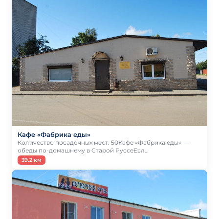
Кафе «Фабрика еды»
Количество посадочных мест: 50Кафе «Фабрика еды» —
обеды по-домашнему в Старой РуссеЕсл…
39.2 км