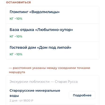
ОСТАНОВИТЬСЯ
Глэмпинг «Видолмлицы»
КГ −10%
База отдыха «Любытино-хутор»
КГ −10%
Гостевой дом «Дом под липой»
КГ −10%
— расстояния указаны между соседними точками
маршрута
Экскурсии поблизости — Старая Русса
Старорусские минеральные
Подробнее
воды
2 дня
·
от 9500 ₽