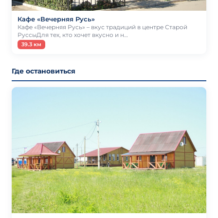
Кафе «Вечерняя Русь»
Кафе «Вечерняя Русь» – вкус традиций в центре Старой
РуссыДля тех, кто хочет вкусно и н…
39.3 км
Где остановиться