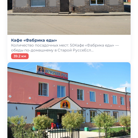
Кафе «Фабрика еды»
Количество посадочных мест: 50Кафе «Фабрика еды» —
обеды по-домашнему в Старой РуссеЕсл…
39.2 км