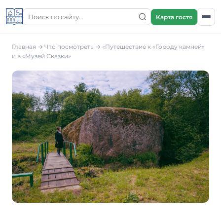
Карта гостя
Главная
→
Что посмотреть
→
«Путешествие к «Городу камней»
и в «Музей Сказки»