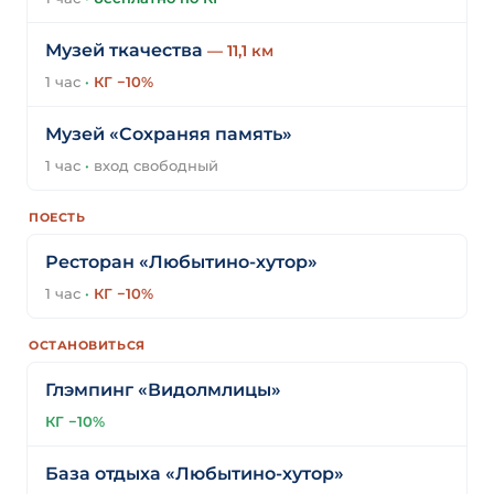
Музей ткачества
— 11,1 км
1 час
·
КГ −10%
Музей «Сохраняя память»
1 час
·
вход свободный
ПОЕСТЬ
Ресторан «Любытино-хутор»
1 час
·
КГ −10%
ОСТАНОВИТЬСЯ
Глэмпинг «Видолмлицы»
КГ −10%
База отдыха «Любытино-хутор»