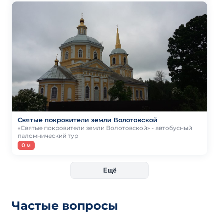
Святые покровители земли Волотовской
«Святые покровители земли Волотовской» - автобусный
паломнический тур
0 м
Ещё
Частые вопросы