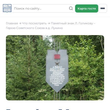
Карта гостя
Главная
→
Что посмотреть
→
Памятный знак Л. Голикову –
Герою Советского Союза в д. Лукино