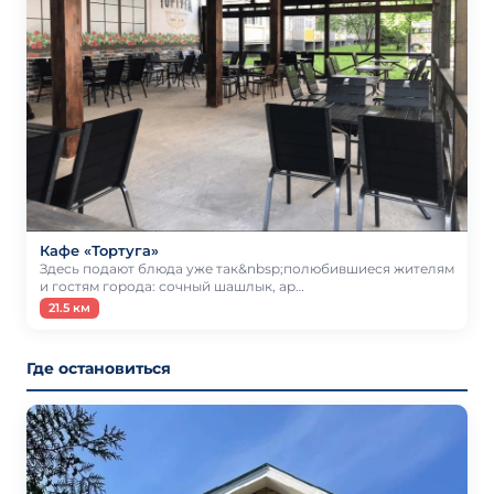
Кафе «Тортуга»
Здесь подают блюда уже так&nbsp;полюбившиеся жителям
и гостям города: сочный шашлык, ар…
21.5 км
Где остановиться