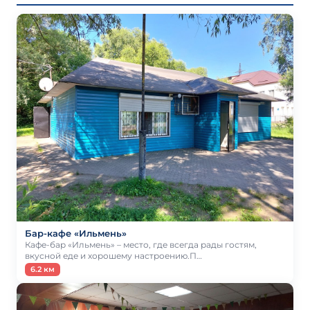
Бар-кафе «Ильмень»
Кафе-бар «Ильмень» – место, где всегда рады гостям,
вкусной еде и хорошему настроению.П…
6.2 км