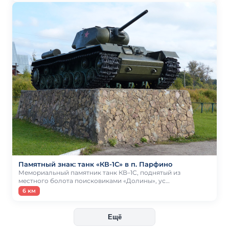
Памятный знак: танк «КВ-1С» в п. Парфино
Мемориальный памятник танк КВ–1С, поднятый из
местного болота поисковиками «Долины», ус…
6 км
Ещё