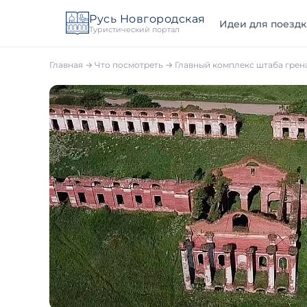
Русь Новгородская
Идеи для поездк
Туристический портал
Главная
→
Что посмотреть
→
Главный комплекс штаба грен