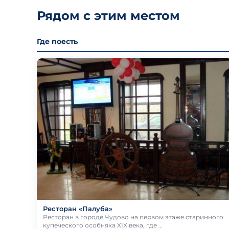
Рядом с этим местом
Где поесть
Ресторан «Палуба»
Ресторан в городе Чудово на первом этаже старинного
купеческого особняка XIX века, где …