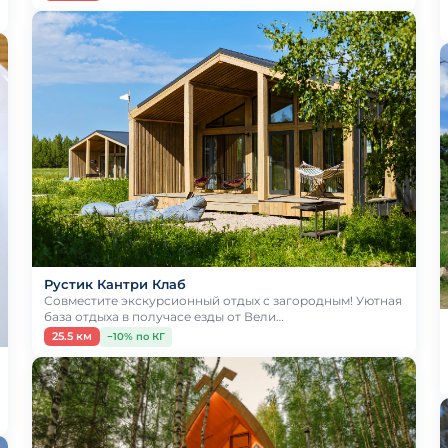
Рустик Кантри Клаб
Совместите экскурсионный отдых с загородным! Уютная
база отдыха в получасе езды от Вели…
25.5 км
−10% по КГ