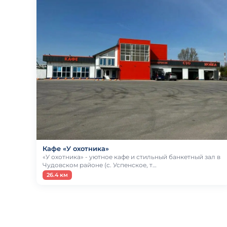
Кафе «У охотника»
«У охотника» - уютное кафе и стильный банкетный зал в
Чудовском районе (с. Успенское, т…
26.4 км