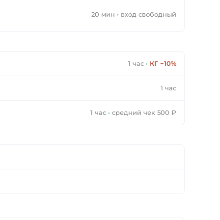
20 мин
·
вход свободный
1 час
·
КГ −10%
1 час
1 час
·
средний чек 500 ₽