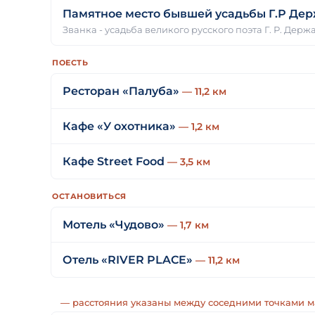
Памятное место бывшей усадьбы Г.Р Де
Званка - усадьба великого русского поэта Г. Р. Держ
ПОЕСТЬ
Ресторан «Палуба»
— 11,2 км
Кафе «У охотника»
— 1,2 км
Кафе Street Food
— 3,5 км
ОСТАНОВИТЬСЯ
Мотель «Чудово»
— 1,7 км
Отель «RIVER PLACE»
— 11,2 км
— расстояния указаны между соседними точками 