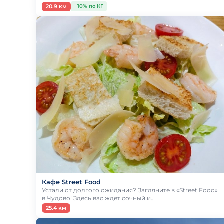
20.9 км
−10% по КГ
Кафе Street Food
Устали от долгого ожидания? Загляните в «Street Food»
в Чудово! Здесь вас ждет сочный и…
25.4 км