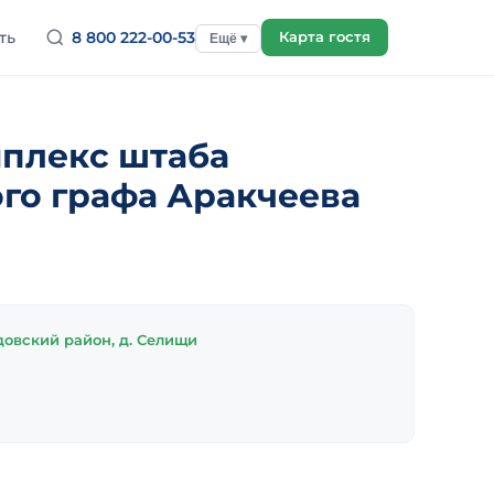
ть
8 800 222-00-53
Карта гостя
Ещё ▾
плекс штаба
го графа Аракчеева
довский район, д. Селищи