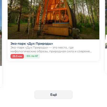
Эко-парк «Дух Природы»
Эко-парк «Дух Природы» — это место, где
мифологические образы, природная сила и совреме…
25.5 км
−5% по КГ
Ещё