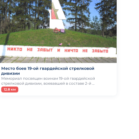
Место боев 19-ой гвардейской стрелковой
дивизии
Мемориал посвящен воинам 19-ой гвардейской
стрелковой дивизии, воевавшей в составе 2-й …
12.8 км