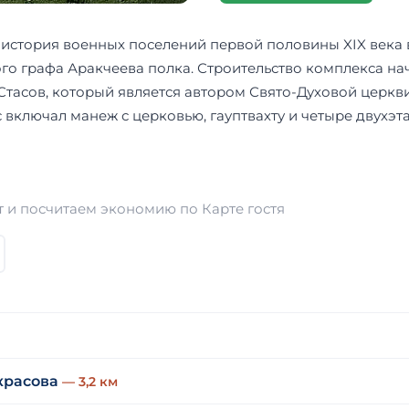
история военных поселений первой половины XIX века в 
го графа Аракчеева полка. Строительство комплекса нача
. Стасов, который является автором Свято-Духовой церк
с включал манеж с церковью, гауптвахту и четыре двухэ
 и посчитаем экономию по Карте гостя
красова
— 3,2 км