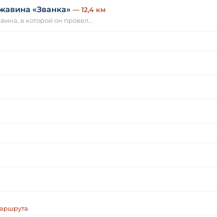
ржавина «Званка»
— 12,4 км
авина, в которой он провел…
маршрута