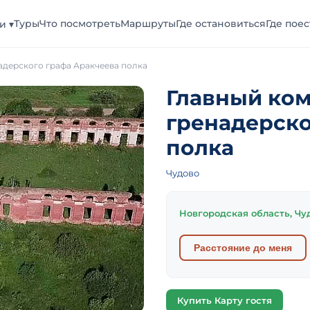
Туры
Что посмотреть
Маршруты
Где остановиться
Где поес
и ▾
адерского графа Аракчеева полка
Главный ком
гренадерско
полка
Чудово
Новгородская область, Чу
Расстояние до меня
Купить Карту гостя