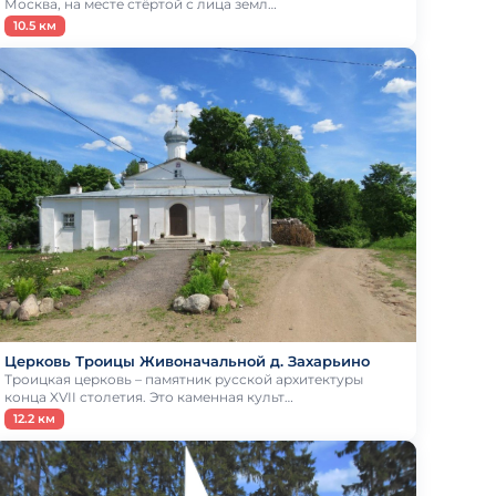
Москва, на месте стёртой с лица земл…
10.5 км
Церковь Троицы Живоначальной д. Захарьино
Троицкая церковь – памятник русской архитектуры
конца XVII столетия. Это каменная культ…
12.2 км