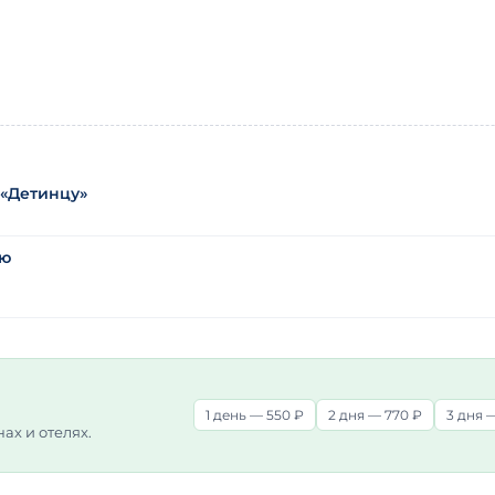
 «Детинцу»
лю
1 день — 550 ₽
2 дня — 770 ₽
3 дня —
нах и отелях.