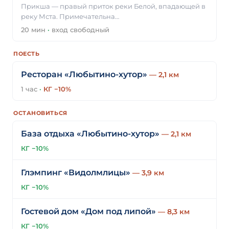
Прикша — правый приток реки Белой, впадающей в
реку Мста. Примечательна…
20 мин
·
вход свободный
ПОЕСТЬ
Ресторан «Любытино-хутор»
— 2,1 км
1 час
·
КГ −10%
ОСТАНОВИТЬСЯ
База отдыха «Любытино-хутор»
— 2,1 км
КГ −10%
Глэмпинг «Видолмлицы»
— 3,9 км
КГ −10%
Гостевой дом «Дом под липой»
— 8,3 км
КГ −10%