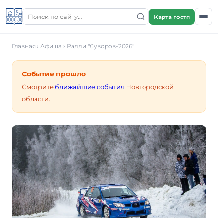
Карта гостя
Главная
›
Афиша
›
Ралли "Суворов-2026"
Событие прошло
Смотрите
ближайшие события
Новгородской
области.