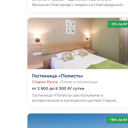
Великом Новгороде с видом на Новгородский
Кремль.Гостиница расположена в исторической
части города на …
−5% по КГ
Гостиница «Полисть»
Старая Русса
· Отели и гостиницы
·
от 2 600 до 6 300 ₽/ сутки
Гостиница «Полисть» расположена в
историческом и культурном центре Старой
Руссы, что позволит Вам посетить его главные
достопримечательности…
−15% по КГ