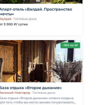
Апарт-отель «Валдай. Пространство
мечты»
Валдай
· Гостевые дома
от 3 000 ₽/ сутки
−10% по КГ
База отдыха «Второе дыхание»
Великий Новгород
· Гостевые дома
База отдыха «Второе дыхание» словно создана
для того, чтобы вы могли заново почувствовать