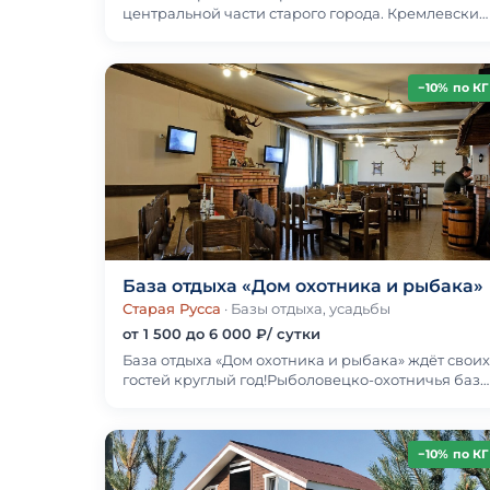
центральной части старого города. Кремлевский
парк, Ярославово Дворище, и другие
исторические объекты на…
−10% по КГ
База отдыха «Дом охотника и рыбака»
Старая Русса
· Базы отдыха, усадьбы
от 1 500 до 6 000 ₽/ сутки
База отдыха «Дом охотника и рыбака» ждёт своих
гостей круглый год!Рыболовецко-охотничья база
на живописном берегу красивой речки,
питающей б…
−10% по КГ