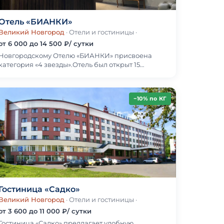
Отель «БИАНКИ»
Великий Новгород
· Отели и гостиницы
·
от 6 000 до 14 500 ₽/ сутки
Новгородскому Отелю «БИАНКИ» присвоена
категория «4 звезды».Отель был открыт 15
декабря 2020 года. Подарком же под 2022 Новый
Год стало повы…
−10% по КГ
Гостиница «Садко»
Великий Новгород
· Отели и гостиницы
·
от 3 600 до 11 000 ₽/ сутки
Гостиница «Садко» предлагает удобную