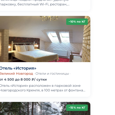
парковку, бесплатный Wi-Fi, ресторан,
кулинарный магазин, сувенирный салон и
конференц-зал на 50 мест.П…
−10% по КГ
Отель «История»
Великий Новгород
· Отели и гостиницы
·
от 4 500 до 8 000 ₽/ сутки
Отель «История» расположен в парковой зоне
Новгородского Кремля, в 100 метрах от фонтана
«Садко и царевна Волхова», в 500 метрах от
Кремлевс…
−15% по КГ