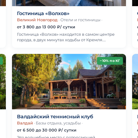
Гостиница «Волхов»
Великий Новгород
· Отели и гостиницы
·
от 3 800 до 13 000 ₽/ сутки
Гостиница «Волхов» находится в самом центре
города, в двух минутах ходьбы от Кремля.
Современное техническое оснащение, сервис,
близость к ц…
−10% по КГ
Валдайский теннисный клуб
Валдай
· Базы отдыха, усадьбы
·
от 6 500 до 30 000 ₽/ сутки
Это волшебное место с потрясающей