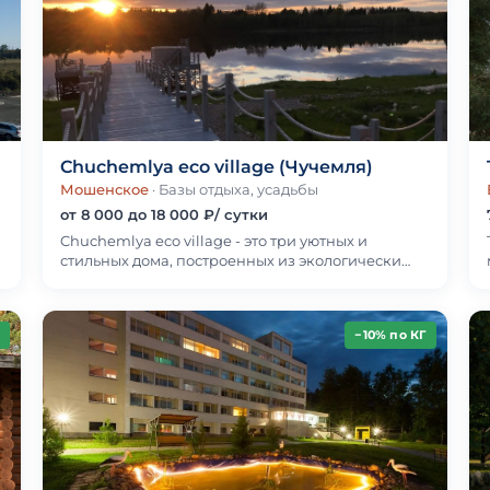
Chuchemlya eco village (Чучемля)
Мошенское
· Базы отдыха, усадьбы
от 8 000 до 18 000 ₽/ сутки
Chuchemlya eco village - это три уютных и
стильных дома, построенных из экологически
чистых материалов. Эко-деревня расположена в
лесу на бе…
−10% по КГ