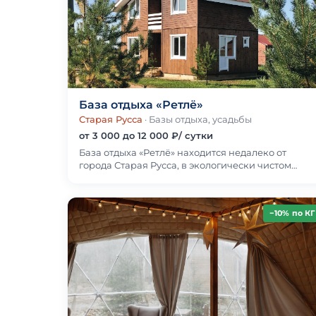
База отдыха «Ретлё»
Старая Русса
· Базы отдыха, усадьбы
от 3 000 до 12 000 ₽/ сутки
База отдыха «Ретлё» находится недалеко от
города Старая Русса, в экологически чистом
районе на берегу озера Ильмень. Вокруг пляжи
с мелкой г…
−10% по КГ