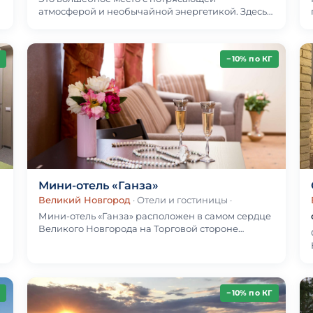
атмосферой и необычайной энергетикой. Здесь
Вам будет легко, спокойно и комфортно.
Валдайский теннисный кл…
−10% по КГ
Мини-отель «Ганза»
Великий Новгород
· Отели и гостиницы
·
Мини-отель «Ганза» расположен в самом сердце
Великого Новгорода на Торговой стороне
Ярославова дворища, где открывается
живописный вид на ре…
−10% по КГ