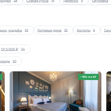
Валдай
Старая Русса
Демянск
Окуловка
28
14
9
Хвойная
Чудово
Малая Вишера
Бронн
2
2
2
дыха, усадьбы
Гостевые дома
Хостелы
Сан
53
35
6
От 5 000 ₽
34
 среда
20
−10% по КГ