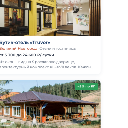
Бутик-отель «Truvor»
Великий Новгород
· Отели и гостиницы
от 5 300 до 24 600 ₽/ сутки
Из окон – вид на Ярославово дворище,
архитектурный комплекс XII–XVII веков. Каждый
номер здесь отличает уникальный тематический
дизайн: винт…
−5% по КГ