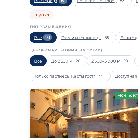
Все города
Великий Новгород
151
53
Крестцы
Пестово
Мошенское
5
4
3
Ещё 12 ▾
Батецкий
Коростынь
Шимск
1
1
1
ТИП РАЗМЕЩЕНИЯ
Все
Отели и гостиницы
Базы от
151
55
ЦЕНОВАЯ КАТЕГОРИЯ (ЗА СУТКИ)
Все
До 2 500 ₽
2 500–5 000 ₽
26
50
Только партнёры Карты гостя
Доступная
59
−10% по КГ