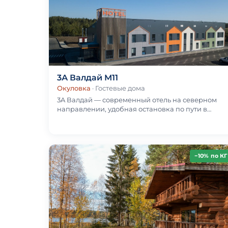
3А Валдай М11
Окуловка
· Гостевые дома
3A Валдай — современный отель на северном
направлении, удобная остановка по пути в
Карелию и на север России без заезда в Санкт-
Петербург.От…
−10% по КГ