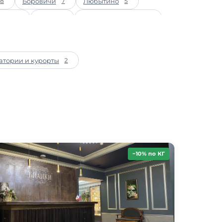
Боровичи
Любытино
8
7
5
ица
Холм
Красный Бережок
2
2
1
атории и курорты
2
−10% по КГ