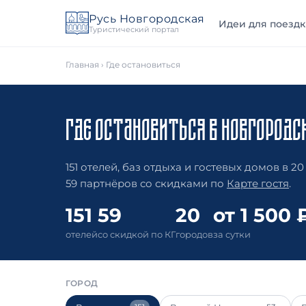
Русь Новгородская
Идеи для поездк
Туристический портал
Главная
›
Где остановиться
ГДЕ ОСТАНОВИТЬСЯ В НОВГОРОДС
151 отелей, баз отдыха и гостевых домов в 20
59 партнёров со скидками по
Карте гостя
.
151
59
20
от 1 500 
отелей
со скидкой по КГ
городов
за сутки
ГОРОД