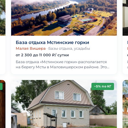
База отдыха Мстинские горки
Малая Вишера
· Базы отдыха, усадьбы
от 2 300 до 11 000 ₽/ сутки
База отдыха «Мстинские горки» располагается
на берегу Мсты в Маловишерском районе. Это
прекрасная курортная зона за городом, где
можно прове…
−5% по КГ