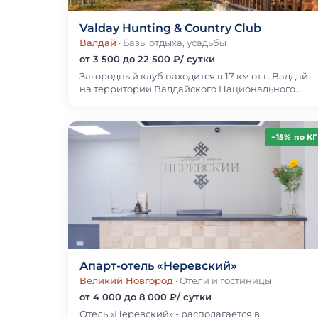
Valday Hunting & Country Club
Валдай
· Базы отдыха, усадьбы
от 3 500 до 22 500 ₽/ сутки
Загородный клуб находится в 17 км от г. Валдай
на территории Валдайского Национального
парка.На берегу живописного лесного озера
расположены…
−15% по КГ
Апарт-отель «Неревский»
Великий Новгород
· Отели и гостиницы
от 4 000 до 8 000 ₽/ сутки
Отель «Неревский» - располагается в