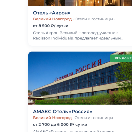
Отель «Акрон»
Великий Новгород
· Отели и гостиницы
·
от 8 500 ₽/ сутки
Отель Акрон Великий Новгород, участник
Radisson Individuals, предлагает идеальный
городской отдых. Отель расположен в центре
города, всего в…
−10% по КГ
АМАКС Отель «Россия»
Великий Новгород
· Отели и гостиницы
·
от 2 700 до 6 000 ₽/ сутки
АМАКС «Россия» - единственный отель в