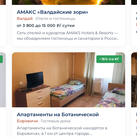
АМАКС «Валдайские зори»
Валдай
· Отели и гостиницы
от 3 800 до 15 000 ₽/ сутки
Сеть отелей и курортов AMAKS Hotels & Resorts —
мы объединяем гостиницы и санатории в России
и Республике Беларусь. Имеем за плечами 20-
летн…
−15% по КГ
Апартаменты на Ботанической
Боровичи
· Гостевые дома
Апартаменты на Ботанической находятся в
Боровичах, в 1 км от центра города.