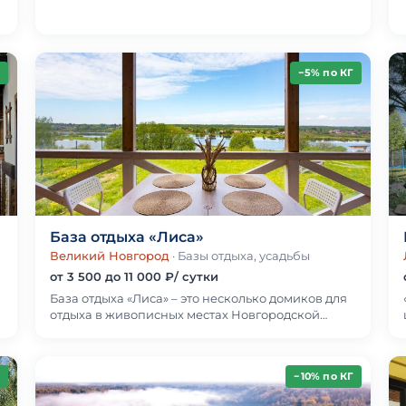
Предоставляется бесплатная парковка на
территории. Чтобы гости ч…
−5% по КГ
База отдыха «Лиса»
Великий Новгород
· Базы отдыха, усадьбы
от 3 500 до 11 000 ₽/ сутки
База отдыха «Лиса» – это несколько домиков для
отдыха в живописных местах Новгородской
области!8 домов на берегу реки Волхов в д.
Шевелево (…
−10% по КГ