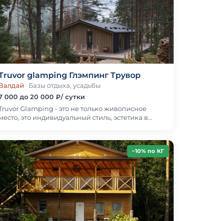
Truvor glamping Глэмпинг Трувор
Валдай
· Базы отдыха, усадьбы
7 000 до 20 000 ₽/ сутки
Truvor Glamping - это не только живописное
место, это индивидуальный стиль, эстетика в
окружении реликтового соснового леса.Уютный
и стильны…
−10% по КГ