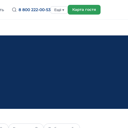
ть
8 800 222-00-53
Карта гостя
Ещё ▾