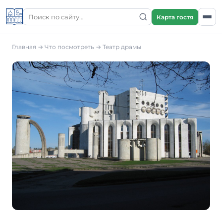
Карта гостя
Главная
→
Что посмотреть
→
Театр драмы