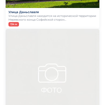
Улица Даньславля
Улица Даньславля находится на исторической территории
Неревского конца Софийской сторон…
134 м