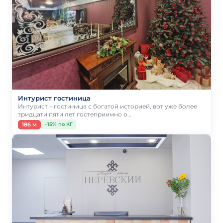
Интурист гостиница
Интурист – гостиница с богатой историей, вот уже более
тридцати пяти лет гостеприимно о…
186 м
−15% по КГ