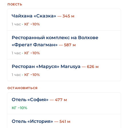
ПОЕСТЬ
Чайхана «Сказка»
— 345 м
1 час
·
КГ −10%
Ресторанный комплекс на Волхове
«Фрегат Флагман»
— 587 м
1 час
·
КГ −10%
Ресторан «Маруся» Marusya
— 626 м
1 час
·
КГ −10%
ОСТАНОВИТЬСЯ
Отель «София»
— 477 м
КГ −10%
Отель «История»
— 541 м