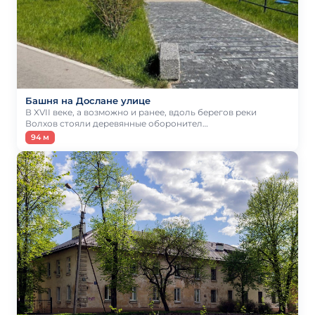
Башня на Дослане улице
В XVII веке, а возможно и ранее, вдоль берегов реки
Волхов стояли деревянные оборонител…
94 м