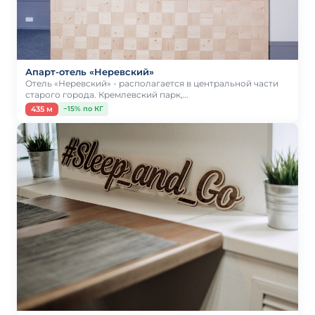
Апарт-отель «Неревский»
Отель «Неревский» - располагается в центральной части
старого города. Кремлевский парк,…
435 м
−15% по КГ