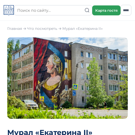
Карта гостя
Главная
→
Что посмотреть
→
Мурал «Екатерина II»
Мурал «Екатерина II»