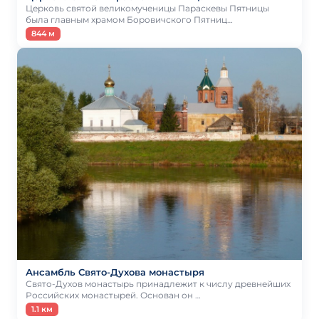
Церковь святой великомученицы Параскевы Пятницы
была главным храмом Боровичского Пятниц…
844 м
Ансамбль Свято-Духова монастыря
Свято-Духов монастырь принадлежит к числу древнейших
Российских монастырей. Основан он …
1.1 км