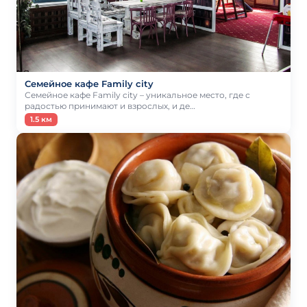
Семейное кафе Family city
Семейное кафе Family city – уникальное место, где с
радостью принимают и взрослых, и де…
1.5 км