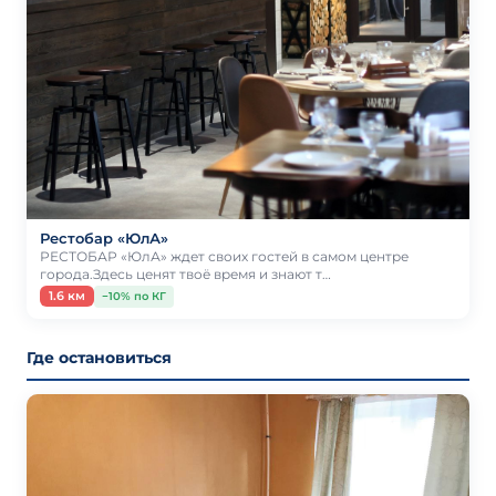
Рестобар «ЮлА»
РЕСТОБАР «ЮлА» ждет своих гостей в самом центре
города.Здесь ценят твоё время и знают т…
1.6 км
−10% по КГ
Где остановиться