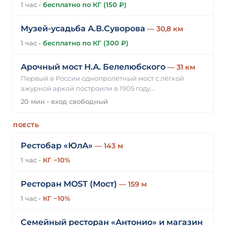
1 час
·
бесплатно по КГ (150 ₽)
Музей-усадьба А.В.Суворова
— 30,8 км
1 час
·
бесплатно по КГ (300 ₽)
Арочный мост Н.А. Белелюбского
— 31 км
Первый в России однопролётный мост с лёгкой
ажурной аркой построили в 1905 году…
20 мин
·
вход свободный
ПОЕСТЬ
Рестобар «ЮлА»
— 143 м
1 час
·
КГ −10%
Ресторан MOST (Мост)
— 159 м
1 час
·
КГ −10%
Семейный ресторан «Антонио» и магазин