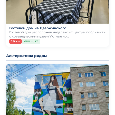
Гостевой дом на Дзержинского
Гостевой дом расположен недалеко от центра, поблизости
с краеведческим музеем.Уютные но…
1.9 км
−15% по КГ
Альтернатива рядом