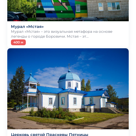
Мурал «Мстая»
Мурал «Мстая» – это визуальная метафора на основе
легенды о городе Боровичи. Мстая – эт…
400 м
Церковь святой Праскевы Пятницы