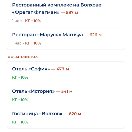
Ресторанный комплекс на Волхове
«Фрегат Флагман»
— 587 м
1 час
·
КГ −10%
Ресторан «Маруся» Marusya
— 626 м
1 час
·
КГ −10%
ОСТАНОВИТЬСЯ
Отель «София»
— 477 м
КГ −10%
Отель «История»
— 541 м
КГ −10%
Гостиница «Волхов»
— 620 м
КГ −10%