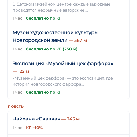
В Детском музейном центре каждые выходные
проводятся необычные авторские …
1 час
·
бесплатно по КГ
Музей художественной культуры
Новгородской земли
— 567 м
1 час
·
бесплатно по КГ (250 ₽)
Экспозиция «Музейный цех фарфора»
— 122 м
«Музейный цех фарфора» — это экспозиция, где
история новгородского фарфора…
1 час
·
бесплатно по КГ
ПОЕСТЬ
Чайхана «Сказка»
— 345 м
1 час
·
КГ −10%